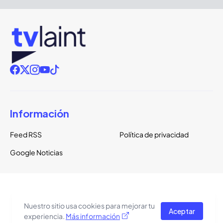
Información
Feed RSS
Política de privacidad
Google Noticias
Copyright ©
2026
TVLaint
Todos los derechos reservados.
Nuestro sitio usa cookies para mejorar tu
Aceptar
El tema del sitio está basado en una plantilla de
Pro Blogger
experiencia.
Más información