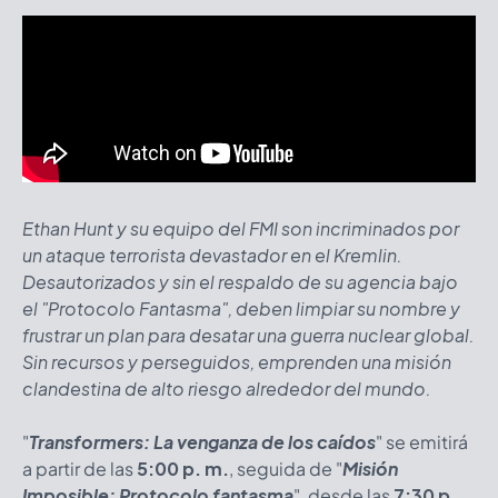
Ethan Hunt y su equipo del FMI son incriminados por
un ataque terrorista devastador en el Kremlin.
Desautorizados y sin el respaldo de su agencia bajo
el "Protocolo Fantasma", deben limpiar su nombre y
frustrar un plan para desatar una guerra nuclear global.
Sin recursos y perseguidos, emprenden una misión
clandestina de alto riesgo alrededor del mundo.
"
Transformers: La venganza de los caídos
"
se emitirá
a partir de las
5:00 p. m.
, seguida de "
Misión
Imposible: Protocolo fantasma
"
, desde las
7:30 p.