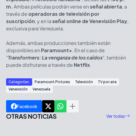
m.
Ambas películas podrán verse en
señal abierta
, a
través de
operadoras de televisión por
suscripción
, y en la
señal online de Venevisión Play
,
exclusiva para Venezuela.
Además, ambas producciones también están
disponibles en
Paramount+
. En el caso de
"
Transformers: La venganza de los caídos
"
, también
puede disfrutarse a través de
Netflix
.
Categorías:
Paramount Pictures
Televisión
TV por aire
Venevisión
Venezuela
Facebook
OTRAS NOTICIAS
Ver todas