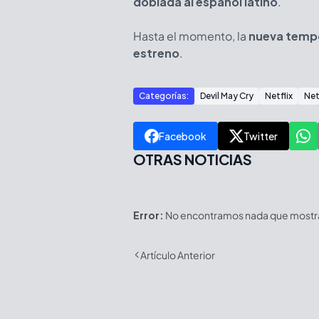
doblada al español latino
.
Hasta el momento, la
nueva temp
estreno
.
Categorías:
Devil May Cry
Netflix
Net
Facebook
Twitter
OTRAS NOTICIAS
Error:
No encontramos nada que mostrar
Artículo Anterior