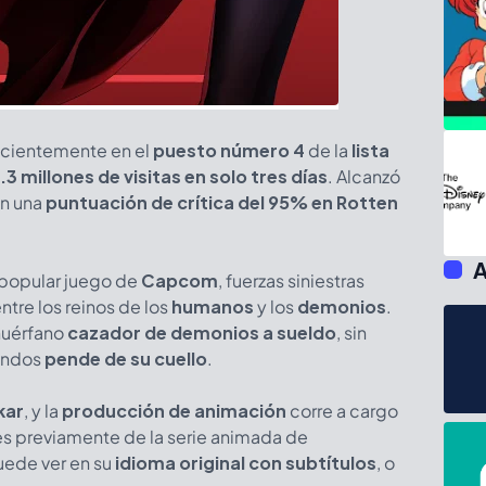
cientemente en el
puesto número 4
de la
lista
.3 millones de visitas en solo tres días
. Alcanzó
on una
puntuación de crítica del 95% en Rotten
A
popular juego de
Capcom
, fuerzas siniestras
entre los reinos de los
humanos
y los
demonios
.
 huérfano
cazador de demonios a sueldo
, sin
undos
pende de su cuello
.
kar
, y la
producción de animación
corre a cargo
s previamente de la serie animada de
uede ver en su
idioma original con subtítulos
, o