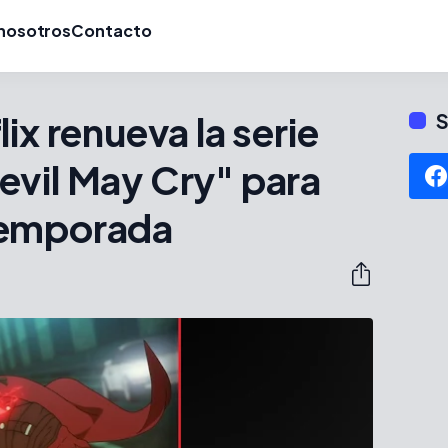
nosotros
Contacto
ix renueva la serie
S
evil May Cry" para
temporada