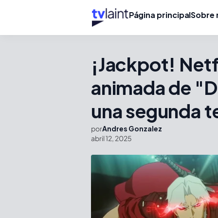
Página principal
Sobre 
¡Jackpot! Netfl
animada de "D
una segunda 
por
Andres Gonzalez
abril 12, 2025