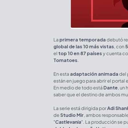
La
primera temporada
debutó re
global de las 10 más vistas
, con
5
el
top 10 en 87 países
y cuenta c
Tomatoes
.
En esta
adaptación animada
del 
están en juego para abrir el portal 
En medio de todo está
Dante
, un
saber que el destino de ambos m
La serie está dirigida por
Adi Shan
de
Studio Mir
, ambos responsable
"
Castlevania
". La producción se p