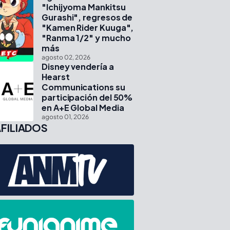
"Ichijyoma Mankitsu
Gurashi", regresos de
"Kamen Rider Kuuga",
"Ranma 1/2" y mucho
más
agosto 02, 2026
Disney vendería a
Hearst
Communications su
participación del 50%
en A+E Global Media
agosto 01, 2026
FILIADOS