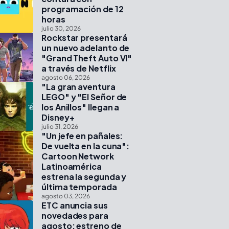
programación de 12
horas
julio 30, 2026
Rockstar presentará
un nuevo adelanto de
"Grand Theft Auto VI"
a través de Netflix
agosto 06, 2026
"La gran aventura
LEGO" y "El Señor de
los Anillos" llegan a
Disney+
julio 31, 2026
"Un jefe en pañales:
De vuelta en la cuna":
Cartoon Network
Latinoamérica
estrena la segunda y
última temporada
agosto 03, 2026
ETC anuncia sus
novedades para
agosto: estreno de