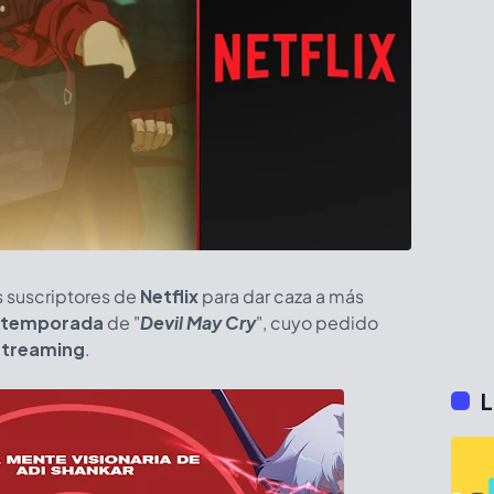
os suscriptores de
Netflix
para dar caza a más
 temporada
de "
Devil May Cry
", cuyo pedido
streaming
.
L