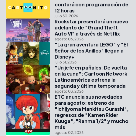
contará con programación de
12 horas
julio 30, 2026
Rockstar presentará un nuevo
adelanto de "Grand Theft
Auto VI" a través de Netflix
agosto 06, 2026
"La gran aventura LEGO" y "El
Señor de los Anillos" llegan a
Disney+
julio 31, 2026
"Un jefe en pañales: De vuelta
en la cuna": Cartoon Network
Latinoamérica estrena la
segunda y última temporada
agosto 03, 2026
ETC anuncia sus novedades
para agosto: estreno de
"Ichijyoma Mankitsu Gurashi",
regresos de "Kamen Rider
Kuuga", "Ranma 1/2" y mucho
más
agosto 02, 2026