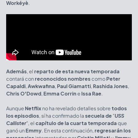
Workéyè
.
Además
, el
reparto de esta nueva temporada
contará con
reconocidos nombres
como
Peter
Capaldi
,
Awkwafina
,
Paul Giamatti
,
Rashida Jones
,
Chris O'Dowd
,
Emma Corrin
e
Issa Rae
.
Aunque
Netflix
no ha revelado detalles sobre
todos
los episodios
, sí ha confirmado la
secuela de
"
USS
Callister
", el
capítulo de la cuarta temporada
que
ganó un
Emmy
. En esta continuación,
regresarán los
personajes
interpretados por
Cristin Milioti
y
Jimmy