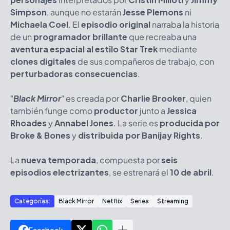
Simpson
, aunque no estarán
Jesse Plemons
ni
Michaela Coel
. El
episodio original
narraba la historia
de un
programador brillante
que recreaba una
aventura espacial al estilo Star Trek
mediante
clones digitales
de sus compañeros de trabajo, con
perturbadoras consecuencias
.
"
Black Mirror
" es creada por
Charlie Brooker
, quien
también funge como
productor
junto a
Jessica
Rhoades
y
Annabel Jones
. La serie es
producida por
Broke & Bones
y
distribuida por Banijay Rights
.
La
nueva temporada
, compuesta por
seis
episodios electrizantes
, se estrenará el
10 de abril
.
Categorías:
Black Mirror
Netflix
Series
Streaming
Facebook