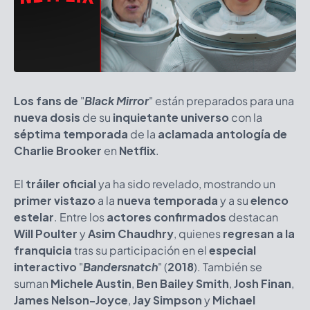
Los fans de
"
Black Mirror
" están preparados para una
nueva dosis
de su
inquietante universo
con la
séptima temporada
de la
aclamada antología de
Charlie Brooker
en
Netflix
.
El
tráiler oficial
ya ha sido revelado, mostrando un
primer vistazo
a la
nueva temporada
y a su
elenco
estelar
. Entre los
actores confirmados
destacan
Will Poulter
y
Asim Chaudhry
, quienes
regresan a la
franquicia
tras su participación en el
especial
interactivo
"
Bandersnatch
"
(
2018
). También se
suman
Michele Austin
,
Ben Bailey Smith
,
Josh Finan
,
James Nelson-Joyce
,
Jay Simpson
y
Michael