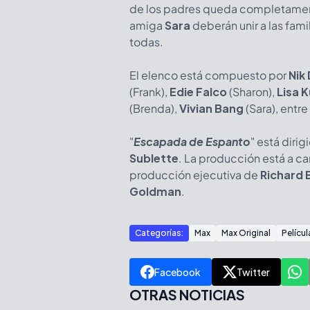
de los padres queda completament
amiga
Sara
deberán unir a las fami
todas.
El elenco está compuesto por
Nik
(Frank),
Edie Falco
(Sharon),
Lisa 
(Brenda),
Vivian Bang
(Sara), entre
"
Escapada de Espanto
" está dirig
Sublette
. La producción está a c
producción ejecutiva de
Richard 
Goldman
.
Categorías:
Max
Max Original
Películ
Facebook
Twitter
OTRAS NOTICIAS