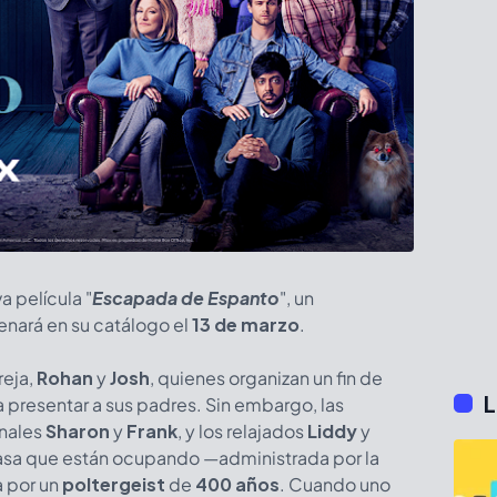
a película
"
Escapada de Espanto
", un
enará en su catálogo el
13 de marzo
.
reja,
Rohan
y
Josh
, quienes organizan un fin de
L
presentar a sus padres. Sin embargo, las
onales
Sharon
y
Frank
, y los relajados
Liddy
y
casa que están ocupando —administrada por la
a por un
poltergeist
de
400 años
. Cuando uno