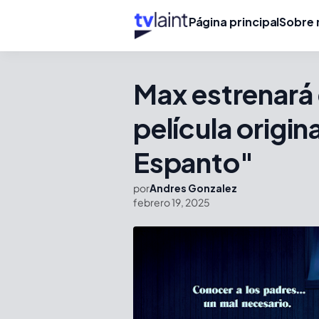
Página principal
Sobre 
Max estrenará
película origi
Espanto"
por
Andres Gonzalez
febrero 19, 2025