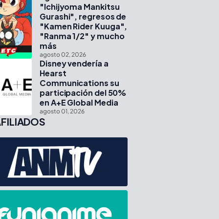
"Ichijyoma Mankitsu
Gurashi", regresos de
"Kamen Rider Kuuga",
"Ranma 1/2" y mucho
más
agosto 02, 2026
Disney vendería a
Hearst
Communications su
participación del 50%
en A+E Global Media
agosto 01, 2026
FILIADOS