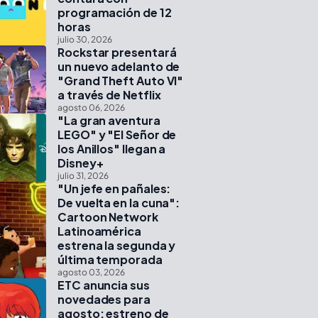
programación de 12
horas
julio 30, 2026
Rockstar presentará
un nuevo adelanto de
"Grand Theft Auto VI"
a través de Netflix
agosto 06, 2026
"La gran aventura
LEGO" y "El Señor de
los Anillos" llegan a
Disney+
julio 31, 2026
"Un jefe en pañales:
De vuelta en la cuna":
Cartoon Network
Latinoamérica
estrena la segunda y
última temporada
agosto 03, 2026
ETC anuncia sus
novedades para
agosto: estreno de