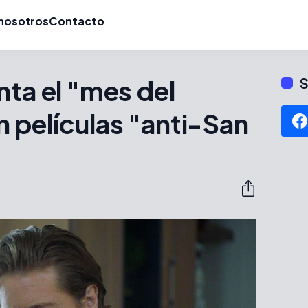
nosotros
Contacto
nta el "mes del
S
 películas "anti-San