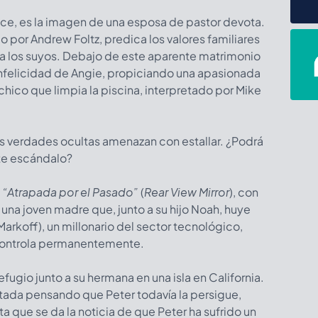
ice, es la imagen de una esposa de pastor devota.
o por Andrew Foltz, predica los valores familiares
a los suyos. Debajo de este aparente matrimonio
nfelicidad de Angie, propiciando una apasionada
 chico que limpia la piscina, interpretado por Mike
las verdades ocultas amenazan con estallar. ¿Podrá
este escándalo?
e
“Atrapada por el Pasado”
(
Rear View Mirror
), con
), una joven madre que, junto a su hijo Noah, huye
arkoff), un millonario del sector tecnológico,
a controla permanentemente.
fugio junto a su hermana en una isla en California.
tada pensando que Peter todavía la persigue,
 que se da la noticia de que Peter ha sufrido un