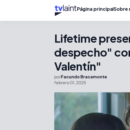
Página principal
Sobre 
Lifetime prese
despecho" con
Valentín"
por
Facundo Bracamonte
febrero 01, 2025