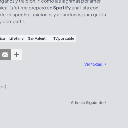
ngaños y traición. Y como las lágrimas por amor
ica,
Lifetime
preparó en
Spotify
una lista con
de despecho, traiciones y abandonos para que la
y compartir.
ica
Lifetime
San Valentín
TV por cable
Ver todas
 :(
Artículo Siguiente