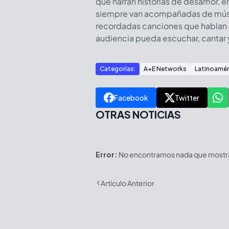
que narran historias de desamor, e
siempre van acompañadas de mús
recordadas canciones que hablan 
audiencia pueda escuchar, cantar 
Categorías:
A+E Networks
Latinoamér
Facebook
Twitter
OTRAS NOTICIAS
Error:
No encontramos nada que mostrar
Artículo Anterior