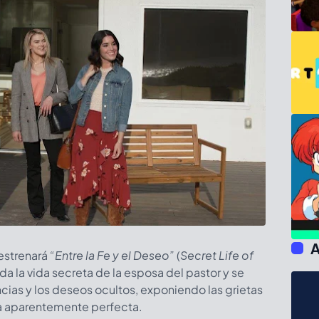
A
estrenará
“Entre la Fe y el Deseo”
(
Secret Life of
rda la vida secreta de la esposa del pastor y se
cias y los deseos ocultos, exponiendo las grietas
a aparentemente perfecta.