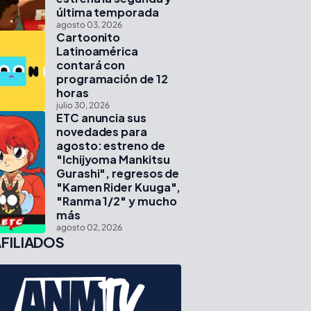
última temporada
agosto 03, 2026
Cartoonito
Latinoamérica
contará con
programación de 12
horas
julio 30, 2026
ETC anuncia sus
novedades para
agosto: estreno de
"Ichijyoma Mankitsu
Gurashi", regresos de
"Kamen Rider Kuuga",
"Ranma 1/2" y mucho
más
agosto 02, 2026
FILIADOS