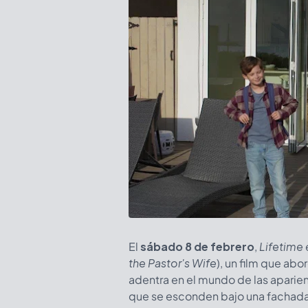
El
sábado 8 de febrero
,
Lifetime
the Pastor's Wife
), un film que abo
adentra en el mundo de las aparien
que se esconden bajo una fachad