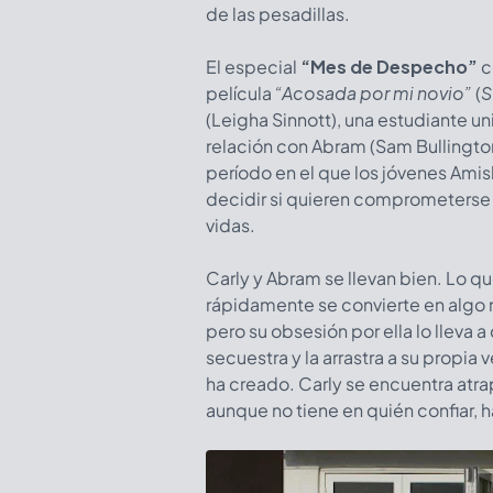
de las pesadillas.
El especial
“Mes de Despecho”
c
película
“Acosada por mi novio”
(
S
(Leigha Sinnott), una estudiante un
relación con Abram (Sam Bullington
período en el que los jóvenes Amis
decidir si quieren comprometerse c
vidas.
Carly y Abram se llevan bien. Lo 
rápidamente se convierte en algo
pero su obsesión por ella lo lleva a
secuestra y la arrastra a su propi
ha creado. Carly se encuentra atra
aunque no tiene en quién confiar, h