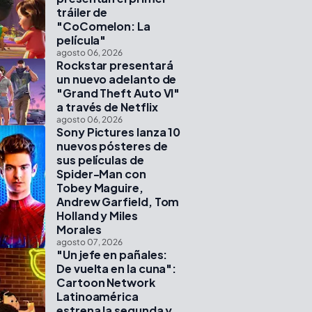
tráiler de
"CoComelon: La
película"
agosto 06, 2026
Rockstar presentará
un nuevo adelanto de
"Grand Theft Auto VI"
a través de Netflix
agosto 06, 2026
Sony Pictures lanza 10
nuevos pósteres de
sus películas de
Spider-Man con
Tobey Maguire,
Andrew Garfield, Tom
Holland y Miles
Morales
agosto 07, 2026
"Un jefe en pañales:
De vuelta en la cuna":
Cartoon Network
Latinoamérica
estrena la segunda y