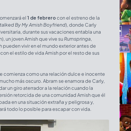
omenzará el
1 de febrero
con el estreno de la
talked By My Amish Boyfriend
), donde Carly
iversitaria, durante sus vacaciones entabla una
), un joven Amish que vive su
Rumspringa
,
h pueden vivir en el mundo exterior antes de
on el estilo de vida Amish por el resto de sus
que comienza como una relación dulce e inocente
 mucho más oscuro. Abram se enamora de Carly,
 dar un giro aterrador a la relación cuando la
a versión retorcida de una comunidad Amish que él
pada en una situación extraña y peligrosa y,
ará todo lo posible para escapar con vida.