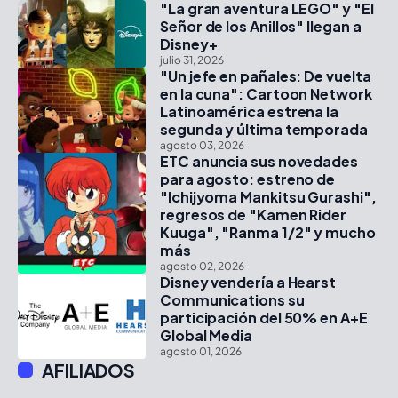
"La gran aventura LEGO" y "El
Señor de los Anillos" llegan a
Disney+
julio 31, 2026
"Un jefe en pañales: De vuelta
en la cuna": Cartoon Network
Latinoamérica estrena la
segunda y última temporada
agosto 03, 2026
ETC anuncia sus novedades
para agosto: estreno de
"Ichijyoma Mankitsu Gurashi",
regresos de "Kamen Rider
Kuuga", "Ranma 1/2" y mucho
más
agosto 02, 2026
Disney vendería a Hearst
Communications su
participación del 50% en A+E
Global Media
agosto 01, 2026
AFILIADOS