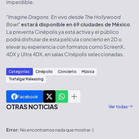
imperdible.
"
Imagine Dragons: En vivo desde The Hollywood
Bowl
"
estará disponible en 69 ciudades de México
.
La preventa Cinépolis ya está activa y el público
podrá disfrutar de esta película concierto en 2D o
elevar su experiencia con formatos como ScreenX,
4DX y Ultra 4DX, en salas Cinépolis seleccionadas.
Categorías:
Cinépolis
Concierto
Música
Trafalgar Releasing
Facebook
OTRAS NOTICIAS
Ver todas
Error:
No encontramos nada que mostrar :(