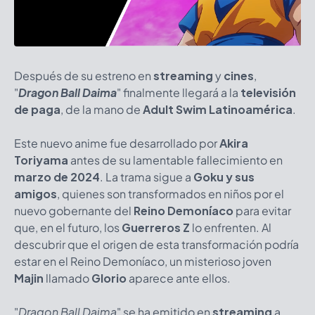
Después de su estreno en
streaming
y
cines
,
"
Dragon Ball Daima
" finalmente llegará a la
televisión
de paga
, de la mano de
Adult Swim Latinoamérica
.
Este nuevo anime fue desarrollado por
Akira
Toriyama
antes de su lamentable fallecimiento en
marzo de 2024
. La trama sigue a
Goku y sus
amigos
, quienes son transformados en niños por el
nuevo gobernante del
Reino Demoníaco
para evitar
que, en el futuro, los
Guerreros Z
lo enfrenten. Al
descubrir que el origen de esta transformación podría
estar en el Reino Demoníaco, un misterioso joven
Majin
llamado
Glorio
aparece ante ellos.
"
Dragon Ball Daima
" se ha emitido en
streaming
a