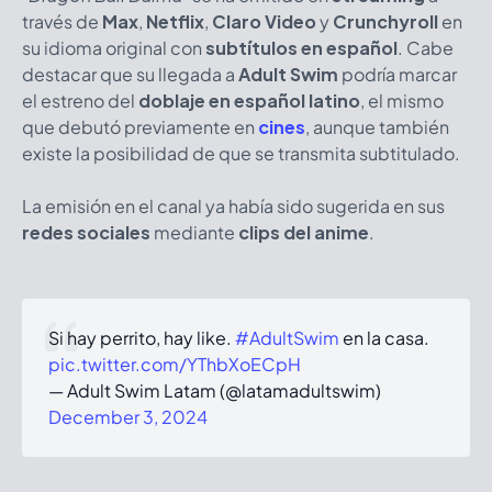
través de
Max
,
Netflix
,
Claro Video
y
Crunchyroll
en
su idioma original con
subtítulos en español
. Cabe
destacar que su llegada a
Adult Swim
podría marcar
el estreno del
doblaje en español latino
, el mismo
que debutó previamente en
cines
, aunque también
existe la posibilidad de que se transmita subtitulado.
La emisión en el canal ya había sido sugerida en sus
redes sociales
mediante
clips del anime
.
Si hay perrito, hay like.
#AdultSwim
en la casa.
pic.twitter.com/YThbXoECpH
— Adult Swim Latam (@latamadultswim)
December 3, 2024