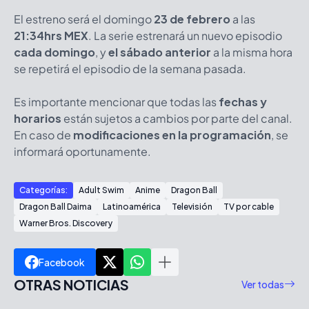
El estreno será el domingo
23 de febrero
a las
21:34hrs MEX
. La serie estrenará un nuevo episodio
cada domingo
, y
el sábado anterior
a la misma hora
se repetirá el episodio de la semana pasada.
Es importante mencionar que todas las
fechas y
horarios
están sujetos a cambios por parte del canal.
En caso de
modificaciones en la programación
, se
informará oportunamente.
Categorías:
Adult Swim
Anime
Dragon Ball
Dragon Ball Daima
Latinoamérica
Televisión
TV por cable
Warner Bros. Discovery
Facebook
OTRAS NOTICIAS
Ver todas