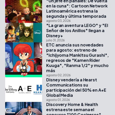
"Un jefe en pañales: De vuelta
en la cuna": Cartoon Network
Latinoamérica estrena la
segunda y última temporada
agosto 03, 2026
"La gran aventura LEGO" y "El
Señor de los Anillos" llegan a
Disney+
julio 31, 2026
ETC anuncia sus novedades
para agosto: estreno de
"Ichijyoma Mankitsu Gurashi",
regresos de "Kamen Rider
Kuuga", "Ranma 1/2" y mucho
más
agosto 02, 2026
Disney vendería a Hearst
Communications su
participación del 50% en A+E
Global Media
agosto 01, 2026
Discovery Home & Health
estrena este semana el
concurso "100 Cocineros",