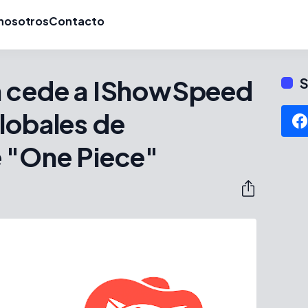
nosotros
Contacto
n cede a IShowSpeed
S
lobales de
e "One Piece"