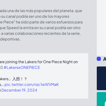
rada una de las más populares del planeta, que
 su canal podría ser uno de los mayores
e Piece
" ha sido parte de varios esfuerzos para
que Speed la emita en su canal podría ser otro
 a varias colaboraciones recientes de la serie,
deportivas.
A
are joining the Lakers for One Piece Night on
‍☠️
#LakersxONEPIECE
Lakers」入団！？
s…
pic.twitter.com/nzc1wWVMaK
)
December 19, 2024