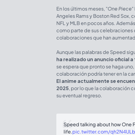
En los últimos meses, "
One Piece
"
Angeles Rams y Boston Red Sox, c
NFL y MLB en pocos años. Además, 
como parte de sus celebraciones d
colaboraciones que han aumentad
Aunque las palabras de Speed sig
ha realizado un anuncio oficial a
se espera que pronto se haga uno,
colaboración podría tener en la ca
El anime actualmente se encuent
2025
, por lo que la colaboración
su eventual regreso.
Speed talking about how One P
life.
pic.twitter.com/qh2N4UL