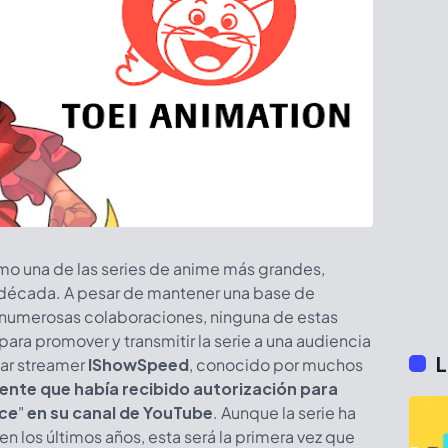
mo una de las series de anime más grandes,
a década. A pesar de mantener una base de
 numerosas colaboraciones, ninguna de estas
ara promover y transmitir la serie a una audiencia
L
lar streamer
IShowSpeed
, conocido por muchos
nte que había recibido autorización para
ece
"
en su canal de YouTube
. Aunque la serie ha
n los últimos años, esta será la primera vez que