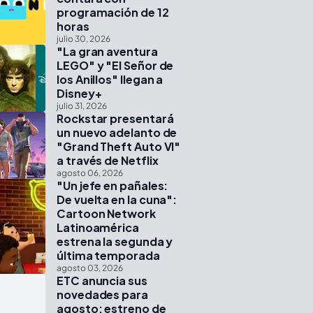
programación de 12
horas
julio 30, 2026
"La gran aventura
LEGO" y "El Señor de
los Anillos" llegan a
Disney+
julio 31, 2026
Rockstar presentará
un nuevo adelanto de
"Grand Theft Auto VI"
a través de Netflix
agosto 06, 2026
"Un jefe en pañales:
De vuelta en la cuna":
Cartoon Network
Latinoamérica
estrena la segunda y
última temporada
agosto 03, 2026
ETC anuncia sus
novedades para
agosto: estreno de