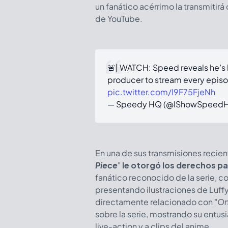
un fanático acérrimo la transmitirá
de YouTube.
🚨| WATCH: Speed reveals he’s
producer to stream every episod
pic.twitter.com/I9F75FjeNh
— Speedy HQ (@IShowSpeed
En una de sus transmisiones recie
Piece
"
le otorgó los derechos par
fanático reconocido de la serie, c
presentando ilustraciones de Luff
directamente relacionado con "
On
sobre la serie, mostrando su entu
live-action y a clips del anime.