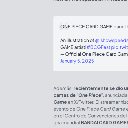
ONE PIECE CARD GAME panel hi
An illustration of
@ishowspeeds
GAME artist!
#BCGFest
pic.tw
— Official One Piece Card Ga
January 5, 2025
Además,
recientemente se dio u
cartas de
"
One Piece
", anunciada 
Game
en X/Twitter. El streamer hi
evento de
One Piece Card Game
e
en el Centro de Convenciones del
gira mundial
BANDAI CARD GAMES