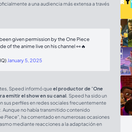
 oficialmente a una audiencia más extensa a través
 been given permission by the One Piece
e of the anime live on his channel 👀🔥
HQ)
January 5, 2025
ntes, Speed informó que
el productor de
"
One
a emitir el show en su canal
. Speed ha sido un
on sus perfiles en redes sociales frecuentemente
y. Aunque no había transmitido contenido
e Piece
", ha comentado en numerosas ocasiones
siasmo mediante reacciones a la adaptación en