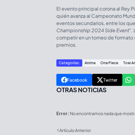
El evento principal corona al Rey P
quién avanza al Campeonato Mundia
eventos secundarios, entre los que
Championship 2024 Side Event
".
competir en un torneo de formato 
premios.
Categorías:
Anime
One Piece
Toei A
Facebook
Twitter
OTRAS NOTICIAS
Error:
No encontramos nada que mostrar
Artículo Anterior