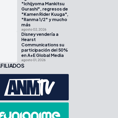
"Ichijyoma Mankitsu
Gurashi", regresos de
"Kamen Rider Kuuga",
"Ranma 1/2" y mucho
más
agosto 02, 2026
Disney vendería a
Hearst
Communications su
participación del 50%
en A+E Global Media
agosto 01, 2026
FILIADOS