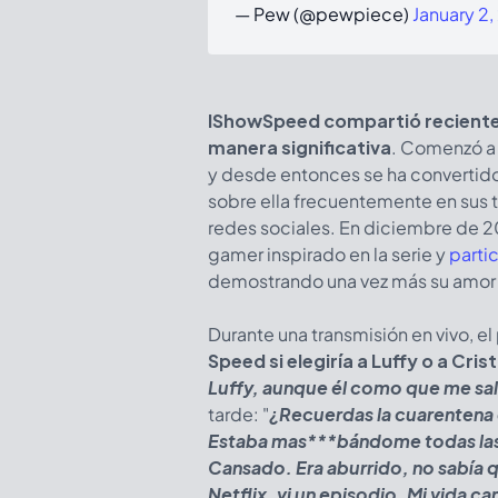
— Pew (@pewpiece)
January 2
IShowSpeed compartió recien
manera significativa
. Comenzó a 
y desde entonces se ha convertido 
sobre ella frecuentemente en sus 
redes sociales. En diciembre de 2
gamer inspirado en la serie y
parti
demostrando una vez más su amor 
Durante una transmisión en vivo, e
Speed si elegiría a Luffy o a Cri
Luffy, aunque él como que me sal
tarde: "
¿Recuerdas la cuarentena
Estaba mas***bándome todas las n
Cansado. Era aburrido, no sabía q
Netflix, vi un episodio. Mi vida 