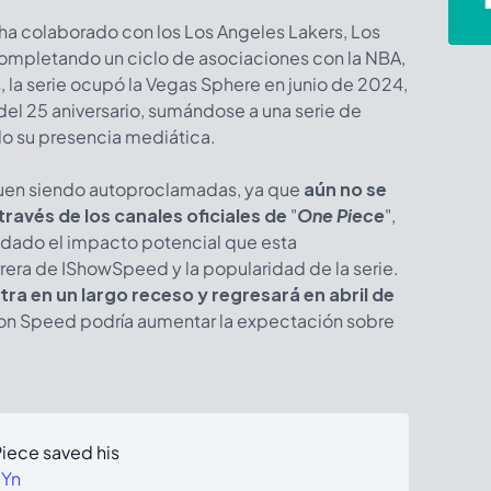
 ha colaborado con los Los Angeles Lakers, Los
ompletando un ciclo de asociaciones con la NBA,
la serie ocupó la Vegas Sphere en junio de 2024,
el 25 aniversario, sumándose a una serie de
o su presencia mediática.
uen siendo autoproclamadas, ya que
aún no se
 través de los canales oficiales de
"
One Piece
",
 dado el impacto potencial que esta
rrera de IShowSpeed y la popularidad de la serie.
ra en un largo receso y regresará en abril de
 con Speed podría aumentar la expectación sobre
iece saved his
bYn