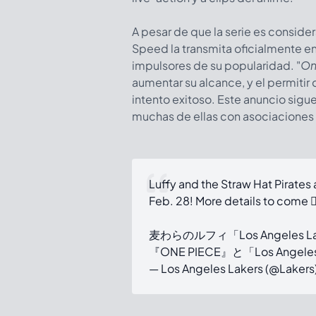
A pesar de que la serie es conside
Speed la transmita oficialmente en
impulsores de su popularidad. "
On
aumentar su alcance, y el permitir 
intento exitoso. Este anuncio sigue
muchas de ellas con asociaciones 
Luffy and the Straw Hat Pirates 
Feb. 28! More details to come 🏴
麦わらのルフィ「Los Angeles 
『ONE PIECE』と「Los Angele
— Los Angeles Lakers (@Lakers