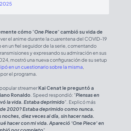
, 2025
temente cómo
"
One Piece
"
cambió su vida de
ver el anime durante la cuarentena del COVID-19
en un fiel seguidor de la serie, comentando
transmisiones y expresando su admiración en sus
024, mostró una nueva configuración de su setup
cipó en un cuestionario sobre la misma
,
por el programa.
l popular streamer
Kai Cenat le preguntó a
stiano Ronaldo
. Speed respondió: "
Piensas en
vó la vida. Estaba deprimido
". Explicó más
 de 2020? Estaba deprimido como nunca.
oches, diez veces al día, sin hacer nada.
ué hacer con mi vida. Apareció 'One Piece' en
cambió por completo
".