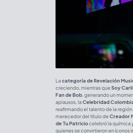
La
categoría de Revelación Musi
creciendo, mientras que
Soy Carl
Fan de Bob
, generando un momento
aplausos, la
Celebridad Colombi
reafirmando el talento de la región
merecedor del título de
Creador M
de Tu Patricio
celebró la química
quienes se convirtieron en íconos 