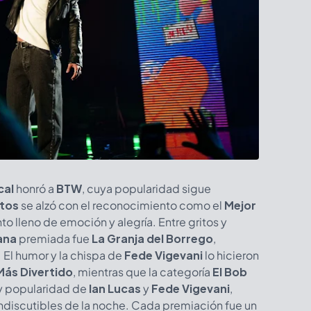
cal
honró a
BTW
, cuya popularidad sigue
itos
se alzó con el reconocimiento como el
Mejor
 lleno de emoción y alegría. Entre gritos y
ana
premiada fue
La Granja del Borrego
,
. El humor y la chispa de
Fede Vigevani
lo hicieron
ás Divertido
, mientras que la categoría
El Bob
 y popularidad de
Ian Lucas
y
Fede Vigevani
,
indiscutibles de la noche. Cada premiación fue un