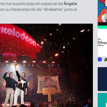
o fue la participación especial de
Ángela
on su interpretación de "
Abrázame
" junto al
o
.
A