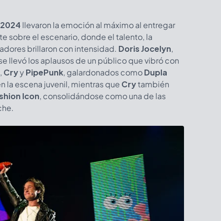
 2024
llevaron la emoción al máximo al entregar
 sobre el escenario, donde el talento, la
nadores brillaron con intensidad.
Doris Jocelyn
,
 se llevó los aplausos de un público que vibró con
,
Cry
y
PipePunk
, galardonados como
Dupla
en la escena juvenil, mientras que
Cry
también
shion Icon
, consolidándose como una de las
che.