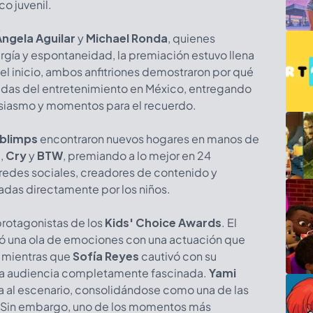
co juvenil.
Ángela Aguilar
y
Michael Ronda
, quienes
rgía y espontaneidad, la premiación estuvo llena
l inicio, ambos anfitriones demostraron por qué
adas del entretenimiento en México, entregando
tusiasmo y momentos para el recuerdo.
blimps
encontraron nuevos hogares en manos de
a
,
Cry
y
BTW
, premiando a lo mejor en 24
redes sociales, creadores de contenido y
adas directamente por los niños.
protagonistas de los
Kids' Choice Awards
. El
 una ola de emociones con una actuación que
, mientras que
Sofía Reyes
cautivó con su
a la audiencia completamente fascinada.
Yami
ra al escenario, consolidándose como una de las
ón. Sin embargo, uno de los momentos más