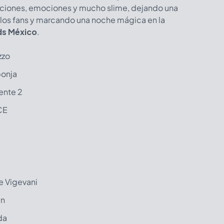
aciones, emociones y mucho slime, dejando una
 los fans y marcando una noche mágica en la
ds México
.
zzo
onja
ente 2
CE
e Vigevani
yn
da