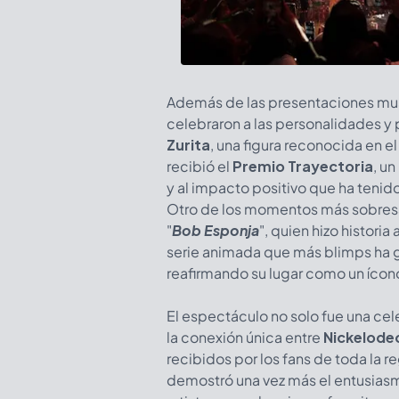
Además de las presentaciones mus
celebraron a las personalidades y
Zurita
, una figura reconocida en e
recibió el
Premio Trayectoria
, u
y al impacto positivo que ha tenido
Otro de los momentos más sobresal
"
Bob Esponja
", quien hizo historia 
serie animada que más blimps ha g
reafirmando su lugar como un ícon
El espectáculo no solo fue una cel
la conexión única entre
Nickelode
recibidos por los fans de toda la r
demostró una vez más el entusiasmo