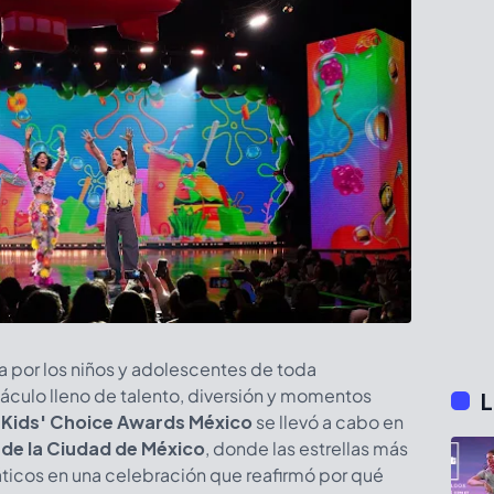
a por los niños y adolescentes de toda
áculo lleno de talento, diversión y momentos
L
s Kids' Choice Awards México
se llevó a cabo en
 de la Ciudad de México
, donde las estrellas más
áticos en una celebración que reafirmó por qué