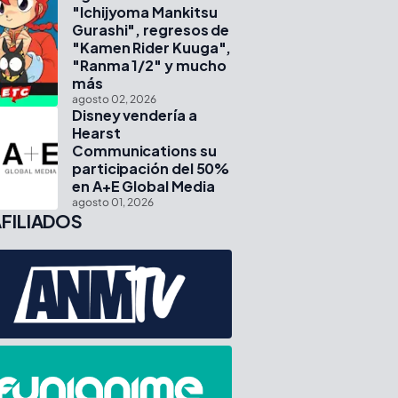
"Ichijyoma Mankitsu
Gurashi", regresos de
"Kamen Rider Kuuga",
"Ranma 1/2" y mucho
más
agosto 02, 2026
Disney vendería a
Hearst
Communications su
participación del 50%
en A+E Global Media
agosto 01, 2026
FILIADOS