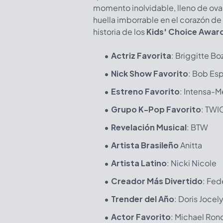
momento inolvidable, lleno de ov
huella imborrable en el corazón de
historia de los
Kids' Choice Awar
Actriz Favorita
:
Briggitte Bo
Nick Show Favorito
:
Bob Esp
Estreno Favorito
: Intensa-M
Grupo K-Pop Favorito
:
TWI
Revelación Musical
:
BTW
Artista Brasileño
Anitta
Artista Latino
:
Nicki Nicole
Creador Más Divertido
:
Fed
Trender del Año
:
Doris Jocel
Actor Favorito
:
Michael Ron