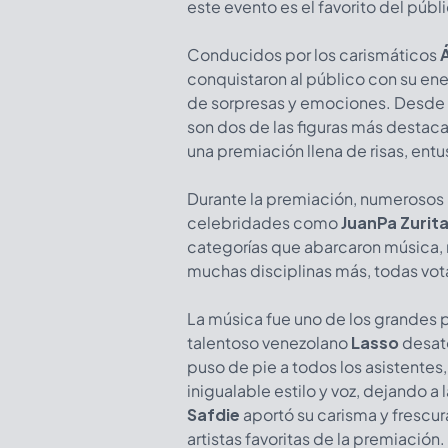
este evento es el favorito del públi
Conducidos por los carismáticos
conquistaron al público con su ene
de sorpresas y emociones. Desde e
son dos de las figuras más destac
una premiación llena de risas, en
Durante la premiación, numerosos
celebridades como
JuanPa Zurit
categorías que abarcaron música, 
muchas disciplinas más, todas vot
La música fue uno de los grandes 
talentoso venezolano
Lasso
desató
puso de pie a todos los asistentes
inigualable estilo y voz, dejando 
Safdie
aportó su carisma y frescu
artistas favoritas de la premiaci