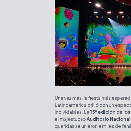
Una vez más, la fiesta más esperad
Latinoamérica brilló con un espect
inolvidables. La
15ª edición de lo
el majestuoso
Auditorio Nacional
queridas se unieron a miles de fan