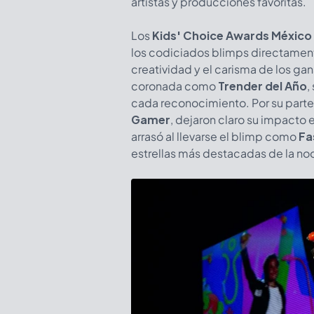
artistas y producciones favoritas.
Los
Kids' Choice Awards México
los codiciados blimps directamente
creatividad y el carisma de los ga
coronada como
Trender del Año
,
cada reconocimiento. Por su parte
Gamer
, dejaron claro su impacto 
arrasó al llevarse el blimp como
Fa
estrellas más destacadas de la no