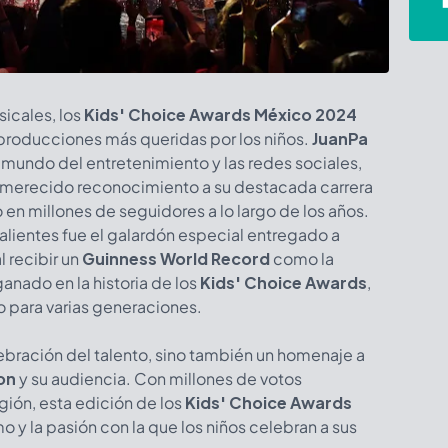
icales, los
Kids' Choice Awards México 2024
 producciones más queridas por los niños.
JuanPa
l mundo del entretenimiento y las redes sociales,
n merecido reconocimiento a su destacada carrera
 en millones de seguidores a lo largo de los años.
ientes fue el galardón especial entregado a
al recibir un
Guinness World Record
como la
anado en la historia de los
Kids' Choice Awards
,
o para varias generaciones.
ebración del talento, sino también un homenaje a
on
y su audiencia. Con millones de votos
egión, esta edición de los
Kids' Choice Awards
 y la pasión con la que los niños celebran a sus