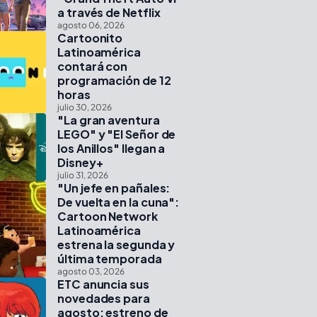
a través de Netflix
agosto 06, 2026
Cartoonito
Latinoamérica
contará con
programación de 12
horas
julio 30, 2026
"La gran aventura
LEGO" y "El Señor de
los Anillos" llegan a
Disney+
julio 31, 2026
"Un jefe en pañales:
De vuelta en la cuna":
Cartoon Network
Latinoamérica
estrena la segunda y
última temporada
agosto 03, 2026
ETC anuncia sus
novedades para
agosto: estreno de