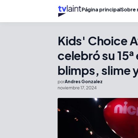
Página principal
Sobre 
Kids' Choice 
celebró su 15ª 
blimps, slime 
por
Andres Gonzalez
noviembre 17, 2024