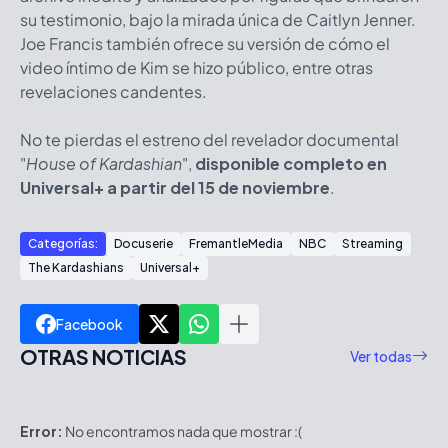
su testimonio, bajo la mirada única de Caitlyn Jenner.
Joe Francis también ofrece su versión de cómo el
video íntimo de Kim se hizo público, entre otras
revelaciones candentes.
No te pierdas el estreno del revelador documental
"
House of Kardashian
",
disponible completo en
Universal+ a partir del 15 de noviembre
.
Categorías:
Docuserie
FremantleMedia
NBC
Streaming
The Kardashians
Universal+
Facebook
OTRAS NOTICIAS
Ver todas
Error:
No encontramos nada que mostrar :(