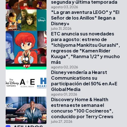
segunda y última temporada
agosto 03, 2026
"La gran aventura LEGO" y "El
Señor de los Anillos" llegan a
Disney+
julio 31, 2026
ETC anuncia sus novedades
para agosto: estreno de
"Ichijyoma Mankitsu Gurashi",
regresos de "Kamen Rider
Kuuga", "Ranma 1/2" y mucho
más
agosto 02, 2026
Disney vendería a Hearst
Communications su
participación del 50% en A+E
Global Media
agosto 01, 2026
Discovery Home & Health
estrena este semana el
concurso "100 Cocineros",
conducido por Terry Crews
julio 27, 2026