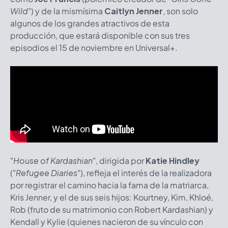
Wild
") y de la mismísima
Caitlyn Jenner
, son solo
algunos de los grandes atractivos de esta
producción, que estará disponible con sus tres
episodios el 15 de noviembre en Universal+.
"
House of Kardashian
", dirigida por
Katie Hindley
("
Refugee Diaries
"), refleja el interés de la realizadora
por registrar el camino hacia la fama de la matriarca,
Kris Jenner, y el de sus seis hijos: Kourtney, Kim, Khloé,
Rob (fruto de su matrimonio con Robert Kardashian) y
Kendall y Kylie (quienes nacieron de su vínculo con