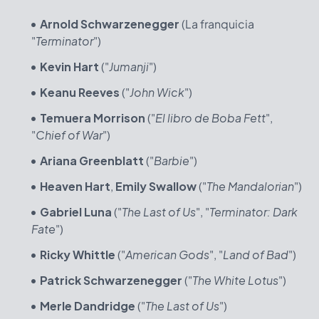
Arnold Schwarzenegger
(La franquicia
"
Terminator
")
Kevin Hart
("
Jumanji
")
Keanu Reeves
("
John Wick
")
Temuera Morrison
("
El libro de Boba Fett
",
"
Chief of War
")
Ariana Greenblatt
("
Barbie
")
Heaven Hart
,
Emily Swallow
("
The Mandalorian
")
Gabriel Luna
("
The Last of Us
", "
Terminator: Dark
Fate
")
Ricky Whittle
("
American Gods
", "
Land of Bad
")
Patrick Schwarzenegger
("
The White Lotus
")
Merle Dandridge
("
The Last of Us
")