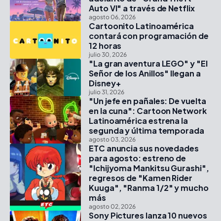
Auto VI" a través de Netflix
agosto 06, 2026
Cartoonito Latinoamérica
contará con programación de
12 horas
julio 30, 2026
"La gran aventura LEGO" y "El
Señor de los Anillos" llegan a
Disney+
julio 31, 2026
"Un jefe en pañales: De vuelta
en la cuna": Cartoon Network
Latinoamérica estrena la
segunda y última temporada
agosto 03, 2026
ETC anuncia sus novedades
para agosto: estreno de
"Ichijyoma Mankitsu Gurashi",
regresos de "Kamen Rider
Kuuga", "Ranma 1/2" y mucho
más
agosto 02, 2026
Sony Pictures lanza 10 nuevos