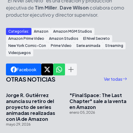
"
El Nivel Secreto
" es una creación y producción
ejecutiva de
Tim Miller
.
Dave Wilson
colabora como
productor ejecutivo y director supervisor.
Categorías:
Amazon
Amazon MGM Studios
Amazon Prime Video
Amazon Studios
El Nivel Secreto
New York Comic-Con
Prime Video
Serie animada
Streaming
Videojuegos
Facebook
OTRAS NOTICIAS
Ver todas
Jorge R. Gutiérrez
"Final Space: The Last
anuncia su retiro del
Chapter" sale a la venta
proyecto de series
en Amazon
animadas realizadas
enero 05, 2026
con IA de Amazon
mayo 29, 2026