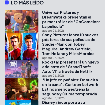
LO MÁS LEÍDO
Universal Pictures y
DreamWorks presentan el
primer tráiler de "CoComelon:
La película"
agosto 06, 2026
Sony Pictures lanza 10 nuevos
pósteres de sus películas de
Spider-Man con Tobey
Maguire, Andrew Garfield,
Tom Holland y Miles Morales
agosto 07, 2026
Rockstar presentará un nuevo
adelanto de "Grand Theft
Auto VI" a través de Netflix
agosto 06, 2026
"Un jefe en pañales: De vuelta
en la cuna": Cartoon Network
Latinoamérica estrena la
segunda y última temporada
agosto 03, 2026
Disney+ incorpora a su