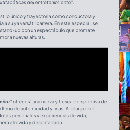
ltifacéticas del entretenimiento
".
stilo único y trayectoria como conductora y
a su ya versátil carrera. En este especial, se
el stand-up con un espectáculo que promete
umor a nuevas alturas.
Señor
"
ofrecerá una nueva y fresca perspectiva de
lleno de autenticidad y risas. A lo largo del
otas personales y experiencias de vida,
era atrevida y desenfadada.