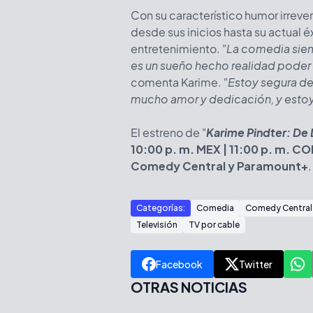
Con su característico humor irrevere
desde sus inicios hasta su actual
entretenimiento. "
La comedia siem
es un sueño hecho realidad poder
comenta Karime. "
Estoy segura de
mucho amor y dedicación, y estoy
El estreno de "
Karime Pindter: De
10:00 p. m. MEX | 11:00 p. m. COL
Comedy Central y Paramount+
.
Categorías:
Comedia
Comedy Central
Televisión
TV por cable
Facebook
Twitter
OTRAS NOTICIAS