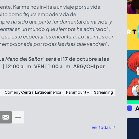
nte, Karime nos invita a un viaje por su vida,
 éxito como figura empoderada del
pre ha sido una parte fundamental de mi vida, y
 entrar en un mundo que siempre he admirado
",
 que este especial les encantará. Lo hicimos con
 emocionada por todas las risas que vendrán
".
 La Mano del Señor
"
será el 17 de octubre a las
 | 12:00 a. m. VEN | 1:00 a. m. ARG/CHI por
Comedy Central Latinoamérica
Paramount+
Streaming
A
Ver todas