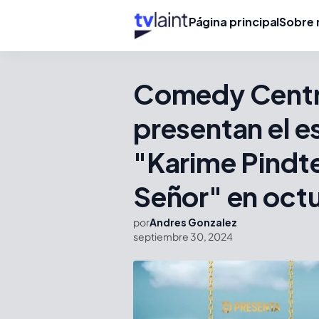
Página principal
Sobre 
Comedy Centr
presentan el e
"Karime Pindte
Señor" en oct
por
Andres Gonzalez
septiembre 30, 2024