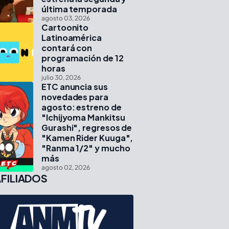
última temporada
agosto 03, 2026
Cartoonito
Latinoamérica
contará con
programación de 12
horas
julio 30, 2026
ETC anuncia sus
novedades para
agosto: estreno de
"Ichijyoma Mankitsu
Gurashi", regresos de
"Kamen Rider Kuuga",
"Ranma 1/2" y mucho
más
agosto 02, 2026
FILIADOS