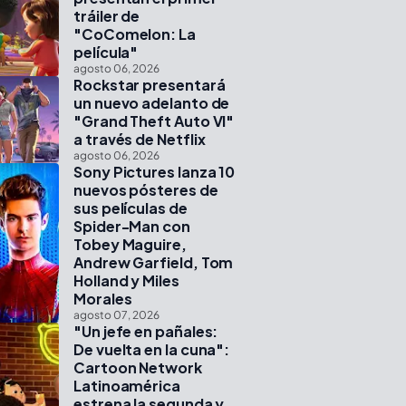
tráiler de
"CoComelon: La
película"
agosto 06, 2026
Rockstar presentará
un nuevo adelanto de
"Grand Theft Auto VI"
a través de Netflix
agosto 06, 2026
Sony Pictures lanza 10
nuevos pósteres de
sus películas de
Spider-Man con
Tobey Maguire,
Andrew Garfield, Tom
Holland y Miles
Morales
agosto 07, 2026
"Un jefe en pañales:
De vuelta en la cuna":
Cartoon Network
Latinoamérica
estrena la segunda y