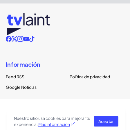
Información
Feed RSS
Política de privacidad
Google Noticias
Copyright ©
2026
TVLaint
Todos los derechos reservados.
Nuestro sitio usa cookies para mejorar tu
Aceptar
El tema del sitio está basado en una plantilla de
Pro Blogger
experiencia.
Más información
Templates
.