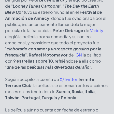
de "
Looney Tunes Cartoons
", "
The Day the Earth
Blew Up
" tuvo su estreno mundial en el
Festival de
Animación de Annecy
, donde fue ovacionada por el
público, instantáneamente llamándola la mejor
película de la franquicia.
Peter Debruge
de
Variety
elogió la película por su comedia y su núcleo
emocional, y consideró que todo el proyecto fue
"
elaborado con amor y un respeto genuino por la
franquicia
".
Rafael Motomayor
de
IGN
la calificó
con
9 estrellas sobre 10
, refiriéndose a ella como
"
una de las películas más divertidas del año
".
Según recopiló la cuenta de
X/Twitter
Termite
Terrace Club
, la película se estrenará en los próximos
meses en los territorios de
Suecia
,
Rusia
,
Italia
,
Taiwán
,
Portugal
,
Turquía
y
Polonia
.
La película aún no cuenta con fecha de estreno o