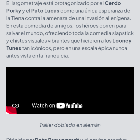
El largometraje está protagonizado por el
Cerdo
Porky
y el
Pato Lucas
como una única esperanza de
la Tierra contra la amenaza de una invasión alienígena.
En esta comedia de amigos, los héroes corren para
salvar el mundo, ofreciendo toda la comedia slapstick
y chistes visuales vibrantes que hicieron a los
Looney
Tunes
tan icónicos, pero en una escala épica nunca
antes vista en la franquicia.
Tráiler doblado en alemán
Dirigida por
Pete Browngardt
y el equipo creativo