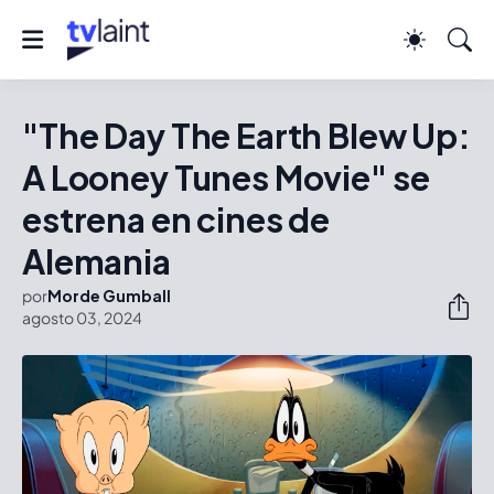
"The Day The Earth Blew Up:
A Looney Tunes Movie" se
estrena en cines de
Alemania
por
Morde Gumball
agosto 03, 2024