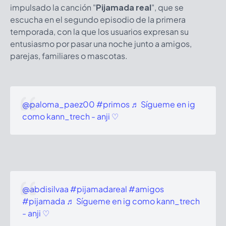
impulsado la canción "
Pijamada real
", que se
escucha en el segundo episodio de la primera
temporada, con la que los usuarios expresan su
entusiasmo por pasar una noche junto a amigos,
parejas, familiares o mascotas.
@paloma_paez00
#primos
♬ Sígueme en ig
como kann_trech - anji ♡
@abdisilvaa
#pijamadareal
#amigos
#pijamada
♬ Sígueme en ig como kann_trech
- anji ♡