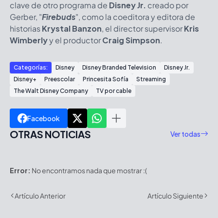
clave de otro programa de
Disney Jr.
creado por
Gerber, "
Firebuds
", como la coeditora y editora de
historias
Krystal Banzon
, el director supervisor
Kris
Wimberly
y el productor
Craig Simpson
.
Categorías:
Disney
Disney Branded Television
Disney Jr.
Disney+
Preescolar
Princesita Sofía
Streaming
The Walt Disney Company
TV por cable
Facebook
OTRAS NOTICIAS
Ver todas
Error:
No encontramos nada que mostrar :(
Artículo Anterior
Artículo Siguiente