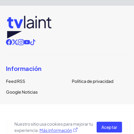
Información
Feed RSS
Política de privacidad
Google Noticias
Copyright ©
2026
TVLaint
Todos los derechos reservados.
Nuestro sitio usa cookies para mejorar tu
Aceptar
El tema del sitio está basado en una plantilla de
Pro Blogger
experiencia.
Más información