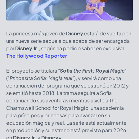
La princesa más joven de
Disney
estará de vuelta con
una nueva serie secuela que acaba de ser encargada
por
Disney Jr.
, según ha podido saber en exclusiva
The Hollywood Reporter
.
El proyecto se titulará "
Sofia the First: Royal Magic
"
("
Princesita Sofía: Magia real
"), y servirá como una
continuación del programa que se estrenó en 2012 y
se emitió hasta 2018. La trama seguirá a Sofía
continuando sus aventuras mientras asiste a The
Charmswell School for Royal Magic, una academia
para príncipes y princesas para avanzar en su
educación mágica y real. La serie está actualmente
en producción y su estreno está previsto para 2026
en
Disney Jr.
y
Disney+
.