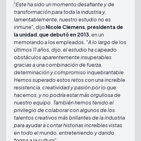
"
Este ha sido un momento desafiante y de
transformación para toda la industria y,
lamentablemente, nuestro estudio no es
inmune
", dijo
Nicole Clemens
,
presidenta de
la unidad
,
que debutó en 2013
, en un
memorando a los empleados. "
A lo largo de los
últimos 11 años, dijo, el estudio ha capeado
obstáculos aparentemente insuperables
gracias a una combinación de fuerza,
determinación y compromiso inquebrantable.
Hemos superado estos retos con una increíble
resistencia, creatividad y pasión por lo que
hacemos, y no podría estar más orgullosa de
nuestro equipo. También hemos tenido el
privilegio de colaborar con algunos de los
talentos creativos más brillantes de la industria
para ayudar a contar historias increíbles vistas
en todo el mundo, entreteniendo y dando
forma a la cultura
"
.