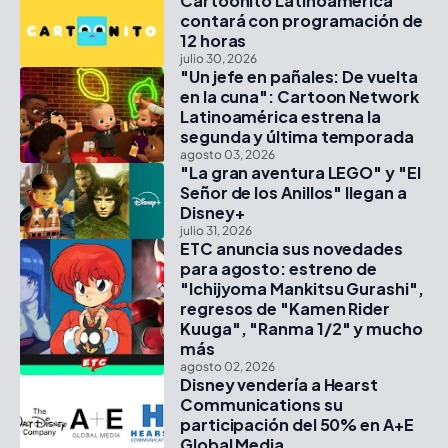
Cartoonito Latinoamérica
contará con programación de
12 horas
julio 30, 2026
"Un jefe en pañales: De vuelta
en la cuna": Cartoon Network
Latinoamérica estrena la
segunda y última temporada
agosto 03, 2026
"La gran aventura LEGO" y "El
Señor de los Anillos" llegan a
Disney+
julio 31, 2026
ETC anuncia sus novedades
para agosto: estreno de
"Ichijyoma Mankitsu Gurashi",
regresos de "Kamen Rider
Kuuga", "Ranma 1/2" y mucho
más
agosto 02, 2026
Disney vendería a Hearst
Communications su
participación del 50% en A+E
Global Media