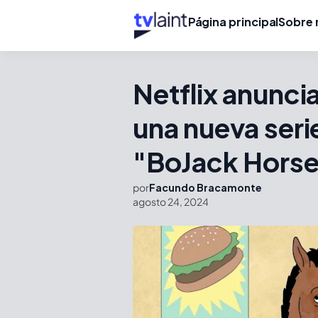
Página principal
Sobre 
Netflix anunci
una nueva seri
"BoJack Hors
por
Facundo Bracamonte
agosto 24, 2024