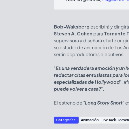
Bob-Waksberg
escribirá y dirigir
Steven A. Cohen
para
Tornante T
supervisora y diseñará el arte origin
su estudio de animación de Los Á
serán coproductores ejecutivos.
"
Es una verdadera emoción y un h
redactar citas entusiastas para 
especializadas de Hollywood
", a
puede volver a casa?
".
El estreno de "
Long Story Short
" 
Categorías:
Animación
BoJack Horse