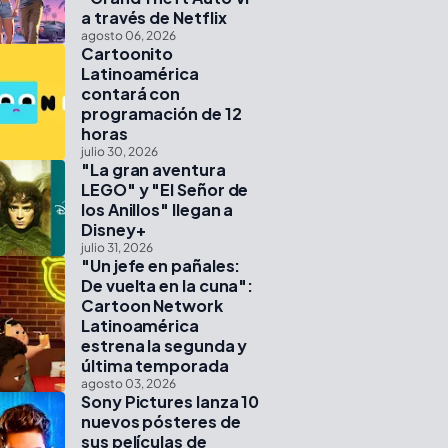
a través de Netflix
agosto 06, 2026
Cartoonito
Latinoamérica
contará con
programación de 12
horas
julio 30, 2026
"La gran aventura
LEGO" y "El Señor de
los Anillos" llegan a
Disney+
julio 31, 2026
"Un jefe en pañales:
De vuelta en la cuna":
Cartoon Network
Latinoamérica
estrena la segunda y
última temporada
agosto 03, 2026
Sony Pictures lanza 10
nuevos pósteres de
sus películas de