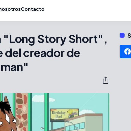
nosotros
Contacto
a "Long Story Short",
S
e del creador de
eman"