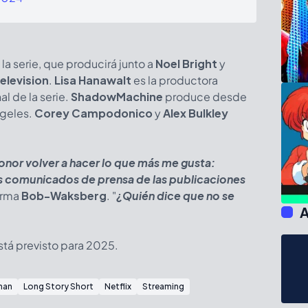
á la serie, que producirá junto a
Noel Bright
y
elevision
.
Lisa Hanawalt
es la productora
al de la serie.
ShadowMachine
produce desde
ngeles.
Corey Campodonico
y
Alex Bulkley
onor volver a hacer lo que más me gusta:
los comunicados de prensa de las publicaciones
firma
Bob-Waksberg
. "
¿Quién dice que no se
A
está previsto para 2025.
man
Long Story Short
Netflix
Streaming