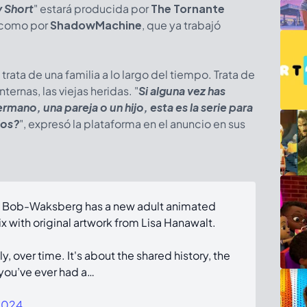
 Short
" estará producida por
The Tornante
í como por
ShadowMachine
, que ya trabajó
trata de una familia a lo largo del tiempo. Trata de
ternas, las viejas heridas. "
Si alguna vez has
mano, una pareja o un hijo, esta es la serie para
los?
", expresó la plataforma en el anuncio en sus
 Bob-Waksberg has a new adult animated
 with original artwork from Lisa Hanawalt.
y, over time. It's about the shared history, the
 you’ve ever had a…
2024