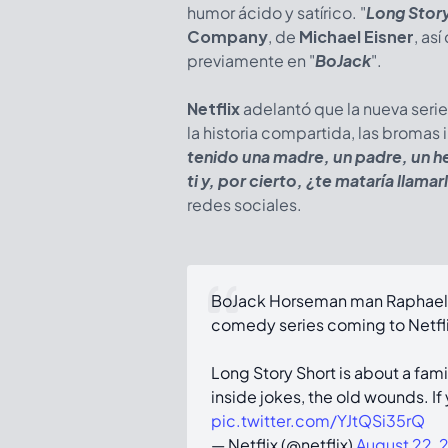
humor ácido y satírico. "
Long Story
Company
, de
Michael Eisner
, as
previamente en "
BoJack
".
Netflix
adelantó que la nueva serie 
la historia compartida, las bromas in
tenido una madre, un padre, un her
ti y, por cierto, ¿te mataría llamar
redes sociales.
BoJack Horseman man Raphael
comedy series coming to Netflix
Long Story Short is about a famil
inside jokes, the old wounds. If
pic.twitter.com/YJtQSi35rQ
— Netflix (@netflix)
August 22, 