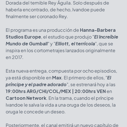
Dorada del temible Rey Águila. Solo después de
haberla encontrado, de hecho, Ivandoe puede
finalmente ser coronado Rey.
El programa es una producción de
Hanna-Barbera
Studios Europe
, el estudio que produjo "
El Increíble
Mundo de Gumball
" y "
Elliott, el terrícola
", que se
inspira en los cortometrajes lanzados originalmente
en 2017.
Esta nueva entrega, compuesta por ocho episodios,
ya está disponible en
Max
. El primero de ellos, "
El
príncipe y el padre adorado
", se estrenará hoy a las
19:00hrs ARG/CHI/COL/MEX
| 20:00hrs VEN
en
Cartoon Network
. En la trama, cuando el príncipe
Ivandoe le salva la vida a una oruga de los deseos, la
oruga le concede un deseo.
Posteriormente, el canal emitirá un nuevo capítulo de