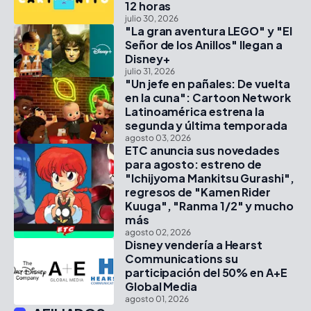
12 horas
julio 30, 2026
"La gran aventura LEGO" y "El
Señor de los Anillos" llegan a
Disney+
julio 31, 2026
"Un jefe en pañales: De vuelta
en la cuna": Cartoon Network
Latinoamérica estrena la
segunda y última temporada
agosto 03, 2026
ETC anuncia sus novedades
para agosto: estreno de
"Ichijyoma Mankitsu Gurashi",
regresos de "Kamen Rider
Kuuga", "Ranma 1/2" y mucho
más
agosto 02, 2026
Disney vendería a Hearst
Communications su
participación del 50% en A+E
Global Media
agosto 01, 2026