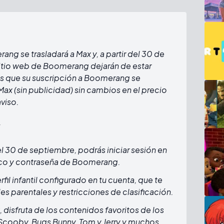
g se trasladará a Max y, a partir del 30 de
 sitio web de Boomerang dejarán de estar
es que su suscripción a Boomerang se
ax (sin publicidad) sin cambios en el precio
viso.
:
del 30 de septiembre, podrás iniciar sesión en
ico y contraseña de Boomerang.
erfil infantil configurado en tu cuenta, que te
es parentales y restricciones de clasificación.
disfruta de los contenidos favoritos de los
cooby, Bugs Bunny, Tom y Jerry y muchos