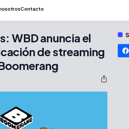
nosotros
Contacto
s: WBD anuncia el
S
licación de streaming
e Boomerang