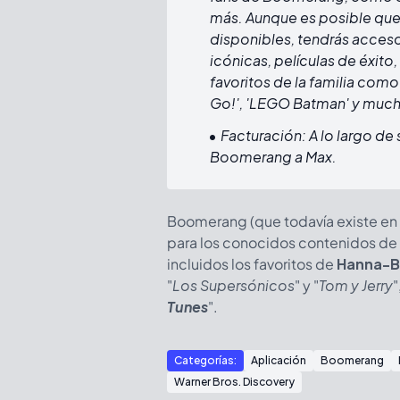
más. Aunque es posible qu
disponibles, tendrás acces
icónicas, películas de éxito,
favoritos de la familia como
Go!', 'LEGO Batman' y muc
Facturación: A lo largo de
Boomerang a Max.
Boomerang (que todavía existe en
para los conocidos contenidos de 
incluidos los favoritos de
Hanna-B
"
Los Supersónicos
"
y "
Tom y Jerry
"
Tunes
".
Categorías:
Aplicación
Boomerang
Warner Bros. Discovery