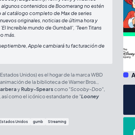
e algunos contenidos de Boomerang no estén
o al catálogo completo de Max de series
 nuevos originales, noticias de última hora y
 'El Increíble mundo de Gumball', 'Teen Titans
ho más.
 septiembre, Apple cambiará tu facturación de
A
 Estados Unidos) es el hogar de la marca WBD
animación de la biblioteca de Warner Bros.,
arbera
y
Ruby-Spears
como "
Scooby-Doo
",
, así como el icónico estandarte de "
Looney
Estados Unidos
gumb
Streaming