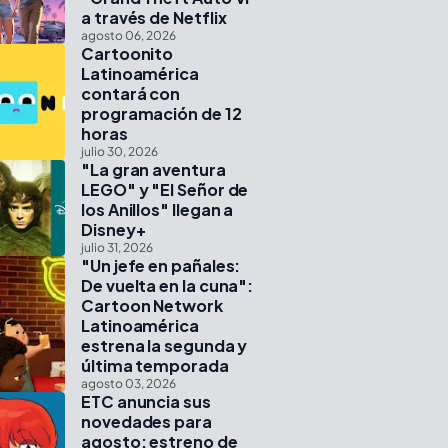
a través de Netflix
agosto 06, 2026
Cartoonito
Latinoamérica
contará con
programación de 12
horas
julio 30, 2026
"La gran aventura
LEGO" y "El Señor de
los Anillos" llegan a
Disney+
julio 31, 2026
"Un jefe en pañales:
De vuelta en la cuna":
Cartoon Network
Latinoamérica
estrena la segunda y
última temporada
agosto 03, 2026
ETC anuncia sus
novedades para
agosto: estreno de