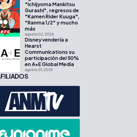
"Ichijyoma Mankitsu
Gurashi", regresos de
"Kamen Rider Kuuga",
"Ranma 1/2" y mucho
más
agosto 02, 2026
Disney vendería a
Hearst
Communications su
participación del 50%
en A+E Global Media
agosto 01, 2026
FILIADOS