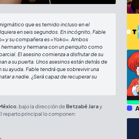
enigmático que es temido incluso en el
quiera en seis segundos. En incógnito, Fable
to» y su compañera es «Yoko». Ambos
 hermano y hermana con un periquito como
arcial. El asesino comienza a disfrutar de su
an a su puerta. Unos asesinos están detrás de
n su ayuda. Fable tendrá que sobrevivir una
matar a nadie. ¿Será capaz de recuperar su
México
, bajo la dirección de
Betzabé Jara
y
A
El reparto principal lo componen: