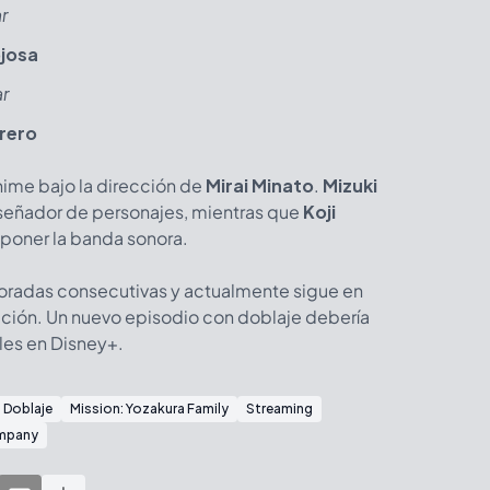
r
josa
ar
rrero
ime bajo la dirección de
Mirai Minato
.
Mizuki
eñador de personajes, mientras que
Koji
poner la banda sonora.
radas consecutivas y actualmente sigue en
ción. Un nuevo episodio con doblaje debería
les en Disney+.
Doblaje
Mission: Yozakura Family
Streaming
ompany