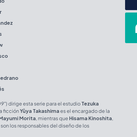
do
r
ández
s
w
sco
Medrano
és
09
") dirige esta serie para el estudio
Tezuka
ia ficción
Yūya Takashima
es el encargado de la
Mayumi Morita
, mientras que
Hisama Kinoshita
,
son los responsables del diseño de los