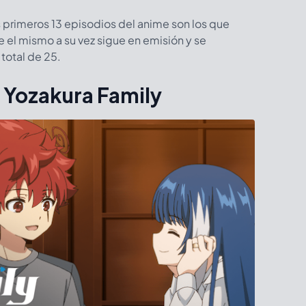
 primeros 13 episodios del anime son los que
 el mismo a su vez sigue en emisión y se
total de 25.
 Yozakura Family