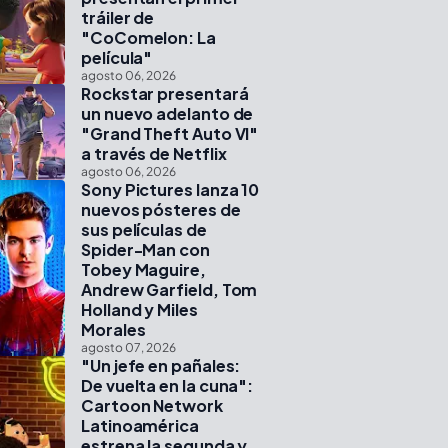
tráiler de
"CoComelon: La
película"
agosto 06, 2026
Rockstar presentará
un nuevo adelanto de
"Grand Theft Auto VI"
a través de Netflix
agosto 06, 2026
Sony Pictures lanza 10
nuevos pósteres de
sus películas de
Spider-Man con
Tobey Maguire,
Andrew Garfield, Tom
Holland y Miles
Morales
agosto 07, 2026
"Un jefe en pañales:
De vuelta en la cuna":
Cartoon Network
Latinoamérica
estrena la segunda y