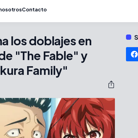
nosotros
Contacto
a los doblajes en
S
 de "The Fable" y
kura Family"