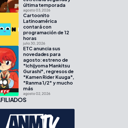
última temporada
agosto 03, 2026
Cartoonito
Latinoamérica
contará con
programación de 12
horas
julio 30, 2026
ETC anuncia sus
novedades para
agosto: estreno de
"Ichijyoma Mankitsu
Gurashi", regresos de
"Kamen Rider Kuuga",
"Ranma 1/2" y mucho
más
agosto 02, 2026
FILIADOS