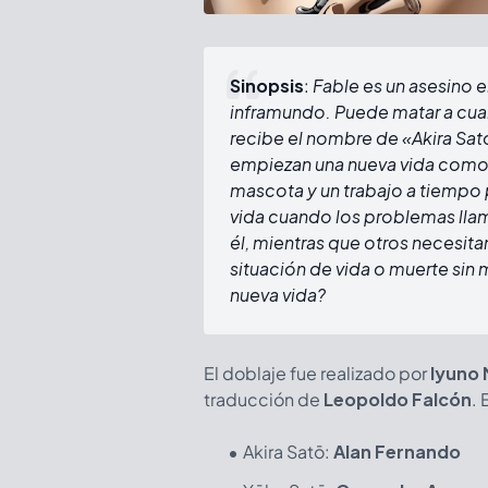
Sinopsis
:
Fable es un asesino 
inframundo. Puede matar a cual
recibe el nombre de «Akira Sa
empiezan una nueva vida como
mascota y un trabajo a tiempo p
vida cuando los problemas llam
él, mientras que otros necesita
situación de vida o muerte sin 
nueva vida?
El doblaje fue realizado
por
Iyuno 
traducción de
Leopoldo Falcón
. 
Akira Satō:
Alan Fernando