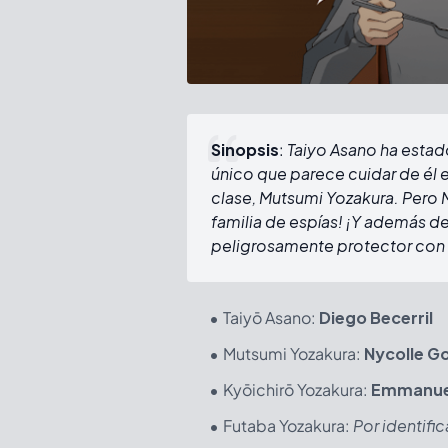
Sinopsis
:
Taiyo Asano ha estad
único que parece cuidar de él 
clase, Mutsumi Yozakura. Pero M
familia de espías! ¡Y además d
peligrosamente protector con 
Taiyō Asano:
Diego Becerril
Mutsumi Yozakura:
Nycolle G
Kyōichirō Yozakura:
Emmanuel
Futaba Yozakura:
Por identific