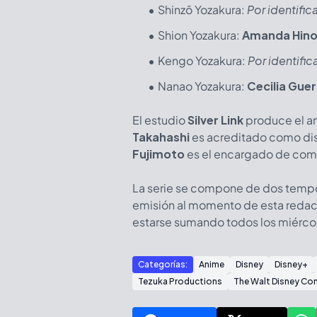
Shinzō Yozakura:
Por identifica
Shion Yozakura:
Amanda Hino
Kengo Yozakura:
Por identific
Nanao Yozakura:
Cecilia Gue
El estudio
Silver Link
produce el an
Takahashi
es acreditado como dis
Fujimoto
es el encargado de com
La serie se compone de dos tempo
emisión al momento de esta redac
estarse sumando todos los miérco
Categorías:
Anime
Disney
Disney+
Tezuka Productions
The Walt Disney C