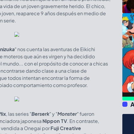
 la vida de un joven gravemente herido. El chico,
o joven, reaparece 9 años después en medio de
n serie.
nizuka
" nos cuenta las aventuras de Eikichi
de moteros que aún es virgen y ha decidido
el mundo... con el propósito de conocer a chicas
encontrarse dando clase a una clase de
 que todos intentan encontrar la forma de
ropiado comportamiento como profesor.
A
lix
, las series "
Berserk
"
y "
Monster
" fueron
enciadora japonesa
Nippon TV
. En contraste,
e vendida a Onegai por
Fuji Creative