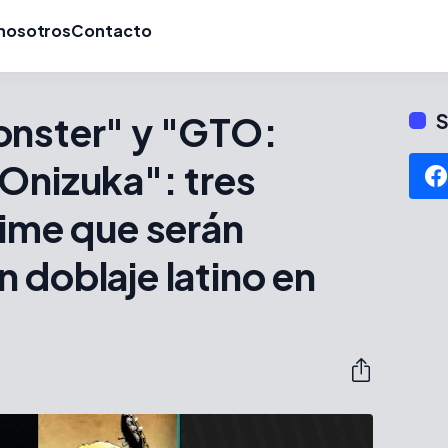
nosotros
Contacto
onster" y "GTO:
S
Onizuka": tres
nime que serán
 doblaje latino en