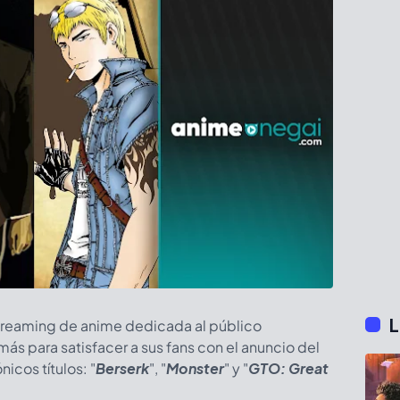
L
streaming de anime dedicada al público
ás para satisfacer a sus fans con el anuncio del
icos títulos: "
Berserk
", "
Monster
" y "
GTO: Great