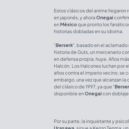
Estos clásicos del anime llegaron
en japonés, y ahora
Onegai
confir
en
México
que pronto los fanático
historias dobladas en su idioma.
"
Berserk
", basado en el aclamad
historia de Guts, un mercenario co
en defensa propia, huye. Años más 
Halcón. Los Halcones luchan por el
años contra el imperio vecino, se c
embargo, una vez que alcanzan la c
del clásico de 1997, ya que "
Berser
disponible en
Onegai
con doblaje 
Por su parte, la inquietante y psico
Urasawa
, sigue a Kenzo Tenma, un