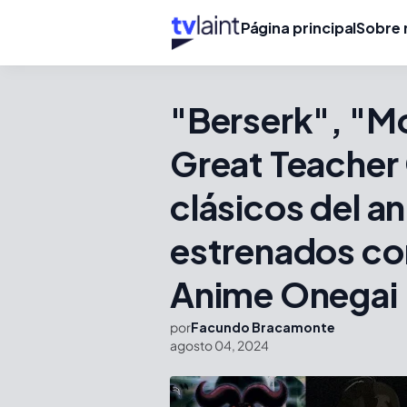
Página principal
Sobre 
"Berserk", "M
Great Teacher 
clásicos del a
estrenados con
Anime Onegai
por
Facundo Bracamonte
agosto 04, 2024