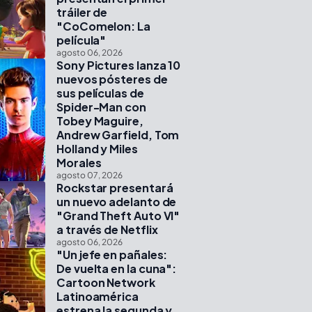
tráiler de
"CoComelon: La
película"
agosto 06, 2026
Sony Pictures lanza 10
nuevos pósteres de
sus películas de
Spider-Man con
Tobey Maguire,
Andrew Garfield, Tom
Holland y Miles
Morales
agosto 07, 2026
Rockstar presentará
un nuevo adelanto de
"Grand Theft Auto VI"
a través de Netflix
agosto 06, 2026
"Un jefe en pañales:
De vuelta en la cuna":
Cartoon Network
Latinoamérica
estrena la segunda y