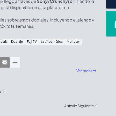
ix llegó a través de
Sony/Crunchyroll
, siendo la
n está disponible en esta plataforma.
les sobre estos doblajes, incluyendo el elenco y
 próximas semanas.
rserk
Doblaje
Fuji TV
Latinoamérica
Monster
Ver todas
 :(
Artículo Siguiente