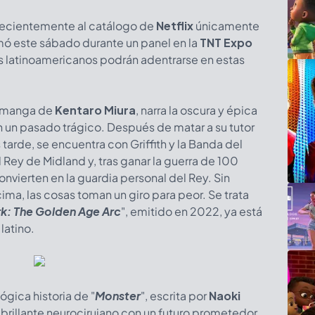
 recientemente al catálogo de
Netflix
únicamente
mó este sábado durante un panel en la
TNT Expo
s latinoamericanos podrán adentrarse en estas
o manga de
Kentaro Miura
, narra la oscura y épica
n un pasado trágico. Después de matar a su tutor
tarde, se encuentra con Griffith y la Banda del
 Rey de Midland y, tras ganar la guerra de 100
onvierten en la guardia personal del Rey. Sin
ima, las cosas toman un giro para peor. Se trata
k: The Golden Age Arc
", emitido en 2022, ya está
latino.
lógica historia de "
Monster
", escrita por
Naoki
 brillante neurocirujano con un futuro prometedor,