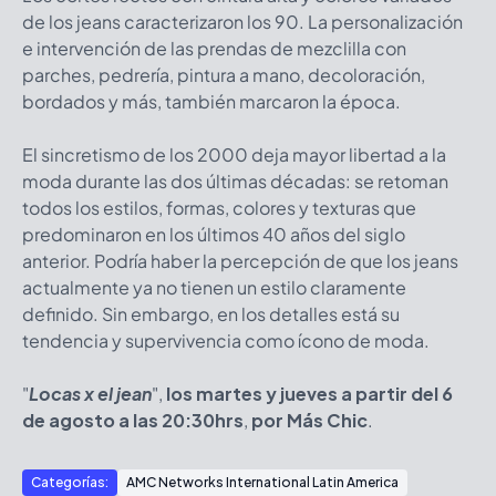
de los jeans caracterizaron los 90. La personalización
e intervención de las prendas de mezclilla con
parches, pedrería, pintura a mano, decoloración,
bordados y más, también marcaron la época.
El sincretismo de los 2000 deja mayor libertad a la
moda durante las dos últimas décadas: se retoman
todos los estilos, formas, colores y texturas que
predominaron en los últimos 40 años del siglo
anterior. Podría haber la percepción de que los jeans
actualmente ya no tienen un estilo claramente
definido. Sin embargo, en los detalles está su
tendencia y supervivencia como ícono de moda.
"
Locas x el jean
",
los martes y jueves a partir del 6
de agosto a las 20:30hrs
,
por Más Chic
.
Categorías:
AMC Networks International Latin America