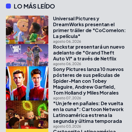
LO MÁS LEÍDO
Universal Pictures y
DreamWorks presentan el
primer tráiler de "CoComelon:
La película"
agosto 06, 2026
Rockstar presentará un nuevo
adelanto de "Grand Theft
Auto VI" a través de Netflix
agosto 06, 2026
Sony Pictures lanza 10 nuevos
pósteres de sus películas de
Spider-Man con Tobey
Maguire, Andrew Garfield,
Tom Holland y Miles Morales
agosto 07, 2026
"Un jefe en pañales: De vuelta
en la cuna": Cartoon Network
Latinoamérica estrena la
segunda y última temporada
agosto 03, 2026
Cartoonito Latinoamérica