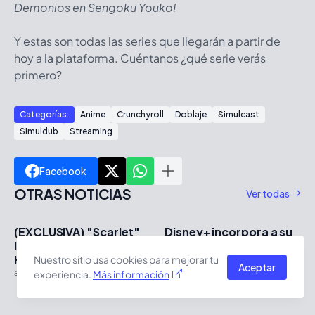
Demonios en Sengoku Youko!
Y estas son todas las series que llegarán a partir de
hoy a la plataforma. Cuéntanos ¿qué serie verás
primero?
Categorías:
Anime
Crunchyroll
Doblaje
Simulcast
Simuldub
Streaming
Facebook
OTRAS NOTICIAS
Ver todas
(EXCLUSIVA) "Scarlet"
Disney+ incorpora a su
llega en septiembre a
catálogo las primeras
HBO Plus
dos temporadas de
Nuestro sitio usa cookies para mejorar tu
Aceptar
"Naruto Shippuden"
agosto 08, 2026
experiencia.
Más información
agosto 06, 2026