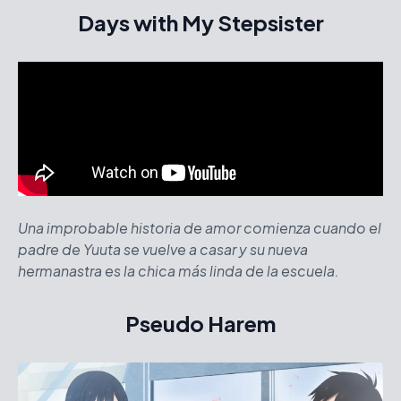
Days with My Stepsister
Una improbable historia de amor comienza cuando el
padre de Yuuta se vuelve a casar y su nueva
hermanastra es la chica más linda de la escuela.
Pseudo Harem