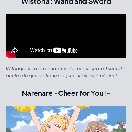
Wistoria: Wand and Sword
Will ingresa a una academia de magia, ¡con el secreto
oculto de que no tiene ninguna habilidad mágica!
Narenare -Cheer for You!-