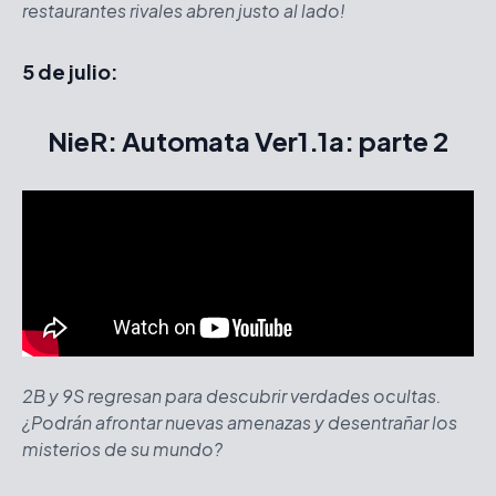
restaurantes rivales abren justo al lado!
5 de julio:
NieR: Automata Ver1.1a: parte 2
2B y 9S regresan para descubrir verdades ocultas.
¿Podrán afrontar nuevas amenazas y desentrañar los
misterios de su mundo?