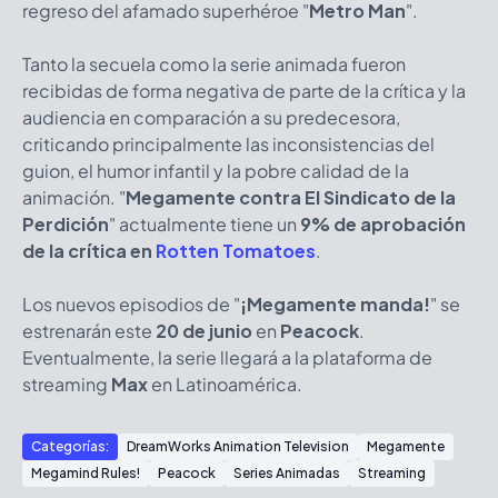
regreso del afamado superhéroe "
Metro Man
".
Tanto la secuela como la serie animada fueron
recibidas de forma negativa de parte de la crítica y la
audiencia en comparación a su predecesora,
criticando principalmente las inconsistencias del
guion, el humor infantil y la pobre calidad de la
animación. "
Megamente contra El Sindicato de la
Perdición
" actualmente tiene un
9% de aprobación
de la crítica
en
Rotten Tomatoes
.
Los nuevos episodios de "
¡Megamente manda!
" se
estrenarán este
20 de junio
en
Peacock
.
Eventualmente, la serie llegará a la plataforma de
streaming
Max
en Latinoamérica.
Categorías:
DreamWorks Animation Television
Megamente
Megamind Rules!
Peacock
Series Animadas
Streaming