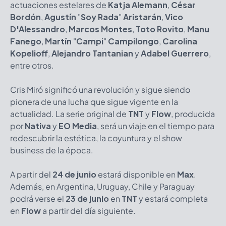
actuaciones estelares de
Katja Alemann
,
César
Bordón
,
Agustín
"
Soy Rada
"
Aristarán
,
Vico
D'Alessandro
,
Marcos Montes
,
Toto Rovito
,
Manu
Fanego
,
Martín
"
Campi
"
Campilongo
,
Carolina
Kopelioff
,
Alejandro Tantanian
y
Adabel Guerrero
,
entre otros.
Cris Miró significó una revolución y sigue siendo
pionera de una lucha que sigue vigente en la
actualidad. La serie original de
TNT
y
Flow
, producida
por
Nativa
y
EO Media
, será un viaje en el tiempo para
redescubrir la estética, la coyuntura y el show
business de la época.
A partir del
24 de junio
estará disponible en
Max
.
Además, en Argentina, Uruguay, Chile y Paraguay
podrá verse el
23 de junio
en
TNT
y estará completa
en
Flow
a partir del día siguiente.