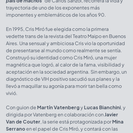
país de machos
"
de Carlos Sanzol, recorrerá la vida y
trayectoria de uno de los exponentes más
imponentes y emblemáticos de los años 90.
En 1995, Cris Miró fue elegida como la primera
vedette trans de la revista del Teatro Maipo en Buenos
Aires. Una sensual y ambiciosa Cris vio la oportunidad
de presentarse al mundo como realmente se sentía.
Construyó su identidad como Cris Miró, una mujer
magnética que logró, al calor de la fama, visibilidad y
aceptación en la sociedad argentina. Sin embargo, un
diagnóstico de VIH positivo sacudió sus planes y la
llevó a maquillar su agonía para morir tan bella como
vivió.
Con guion de
Martín Vatenberg
y
Lucas Bianchini
, y
dirigida por Vatenberg en colaboración con
Javier
Van de Couter
, la serie está protagonizada por
Mina
Serrano
en el papel de Cris Miró, y contará con las