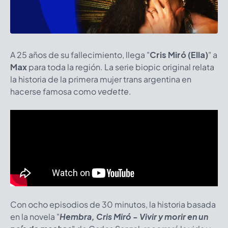
A 25 años de su fallecimiento, llega "
Cris Miró (Ella)
"
a
Max
para toda la región. La serie biopic original relata
la historia de la primera mujer trans argentina en
hacerse famosa como
vedette
.
Con ocho episodios de 30 minutos, la historia basada
en la novela "
Hembra, Cris Miró - Vivir y morir en un