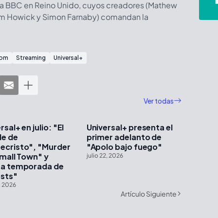
de la BBC en Reino Unido, cuyos creadores (Mathew
im Howick y Simon Farnaby) comandan la
com
Streaming
Universal+
Ver todas
rsal+ en julio: "El
Universal+ presenta el
e de
primer adelanto de
ecristo", "Murder
"Apolo bajo fuego"
Small Town" y
julio 22, 2026
ta temporada de
sts"
9, 2026
Artículo Siguiente