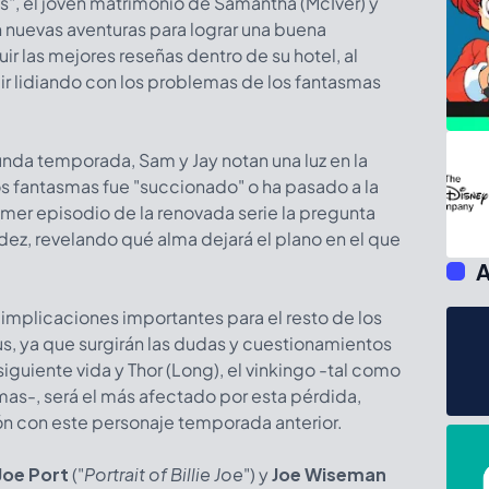
s", el joven matrimonio de Samantha (McIver) y
 nuevas aventuras para lograr una buena
ir las mejores reseñas dentro de su hotel, al
r lidiando con los problemas de los fantasmas
nda temporada, Sam y Jay notan una luz en la
los fantasmas fue "succionado" o ha pasado a la
imer episodio de la renovada serie la pregunta
ez, revelando qué alma dejará el plano en el que
A
 implicaciones importantes para el resto de los
tus, ya que surgirán las dudas y cuestionamientos
iguiente vida y Thor (Long), el vinkingo -tal como
s-, será el más afectado por esta pérdida,
ón con este personaje temporada anterior.
Joe Port
("
Portrait of Billie Joe
") y
Joe Wiseman