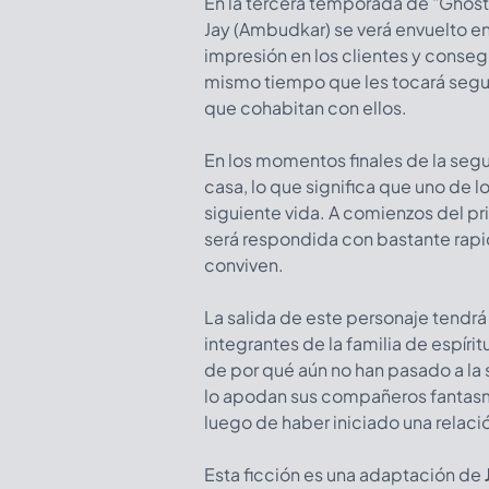
En la tercera temporada de "Ghost
Jay (Ambudkar) se verá envuelto en
impresión en los clientes y consegu
mismo tiempo que les tocará segui
que cohabitan con ellos.
En los momentos finales de la segu
casa, lo que significa que uno de 
siguiente vida. A comienzos del pr
será respondida con bastante rapid
conviven.
La salida de este personaje tendrá
integrantes de la familia de espíri
de por qué aún no han pasado a la s
lo apodan sus compañeros fantasma
luego de haber iniciado una relaci
Esta ficción es una adaptación de