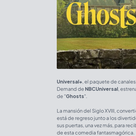
Universal+
, el paquete de canale
Demand de
NBCUniversal
, estre
de "
Ghosts
".
La mansión del Siglo XVIII, conver
está de regreso junto a los diverti
sus puertas, una vez más, para rec
de esta comedia fantasmagórica