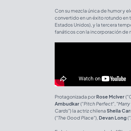
Con su mezcla única de humor y el
convertido en un éxito rotundo en 
Estados Unidos), y la tercera tem
fanáticos con la incorporación de
Protagonizada por
Rose McIver
("
Ambudkar
("
Pitch Perfect
", "
Marry
Cards
") la actriz chilena
Sheila Ca
("
The Good Place
"),
Devan Long
("