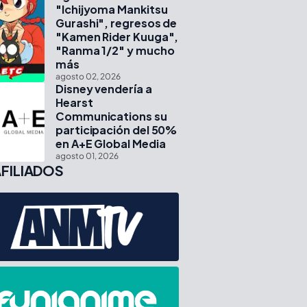
"Ichijyoma Mankitsu
Gurashi", regresos de
"Kamen Rider Kuuga",
"Ranma 1/2" y mucho
más
agosto 02, 2026
Disney vendería a
Hearst
Communications su
participación del 50%
en A+E Global Media
agosto 01, 2026
FILIADOS