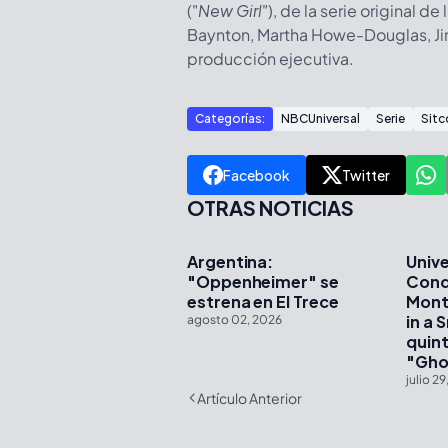
("
New Girl
"), de la serie original 
Baynton, Martha Howe-Douglas, J
producción ejecutiva.
Categorías:
NBCUniversal
Serie
Sit
Facebook
Twitter
OTRAS NOTICIAS
Argentina:
Unive
"Oppenheimer" se
Cond
estrena en El Trece
Mont
in a 
agosto 02, 2026
quin
"Gho
julio 2
Artículo Anterior