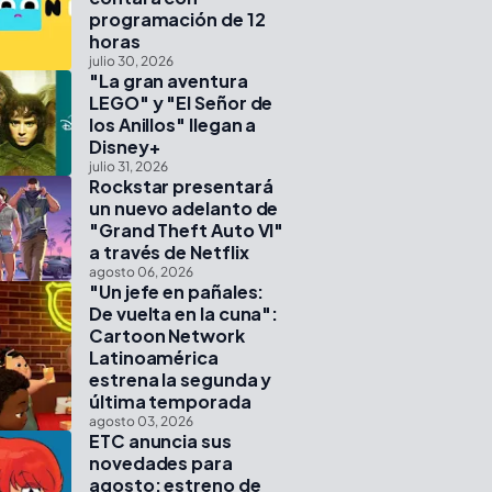
programación de 12
horas
julio 30, 2026
"La gran aventura
LEGO" y "El Señor de
los Anillos" llegan a
Disney+
julio 31, 2026
Rockstar presentará
un nuevo adelanto de
"Grand Theft Auto VI"
a través de Netflix
agosto 06, 2026
"Un jefe en pañales:
De vuelta en la cuna":
Cartoon Network
Latinoamérica
estrena la segunda y
última temporada
agosto 03, 2026
ETC anuncia sus
novedades para
agosto: estreno de