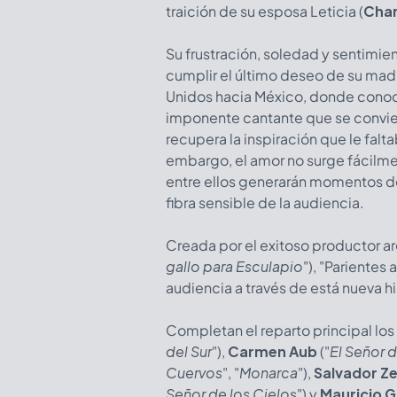
traición de su esposa Leticia (
Chan
Su frustración, soledad y sentimi
cumplir el último deseo de su madre
Unidos hacia México, donde conoc
imponente cantante que se convier
recupera la inspiración que le falta
embargo, el amor no surge fácilmen
entre ellos generarán momentos de
fibra sensible de la audiencia.
Creada por el exitoso productor a
gallo para Esculapio
"), "Parientes 
audiencia a través de está nueva hi
Completan el reparto principal los
del Sur
"),
Carmen Aub
("
El Señor d
Cuervos
", "
Monarca
"),
Salvador Z
Señor de los Cielo
s") y
Mauricio 