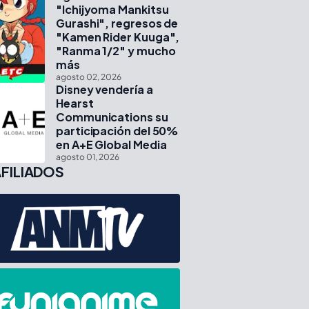
"Ichijyoma Mankitsu
Gurashi", regresos de
"Kamen Rider Kuuga",
"Ranma 1/2" y mucho
más
agosto 02, 2026
Disney vendería a
Hearst
Communications su
participación del 50%
en A+E Global Media
agosto 01, 2026
FILIADOS