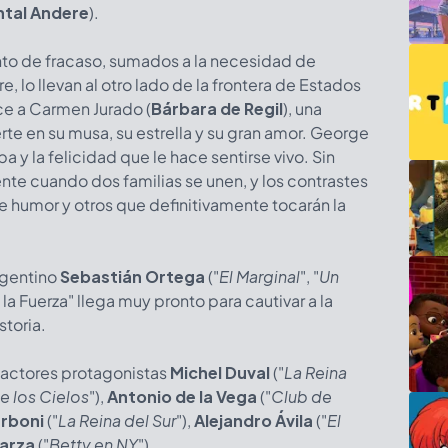
tal Andere
).
ento de fracaso, sumados a la necesidad de
, lo llevan al otro lado de la frontera de Estados
e a Carmen Jurado (
Bárbara de Regil
), una
te en su musa, su estrella y su gran amor. George
ba y la felicidad que le hace sentirse vivo. Sin
te cuando dos familias se unen, y los contrastes
 humor y otros que definitivamente tocarán la
rgentino
Sebastián Ortega
("
El Marginal
", "
Un
a la Fuerza" llega muy pronto para cautivar a la
storia.
 actores protagonistas
Michel Duval
("
La Reina
e los Cielos
"),
Antonio de la Vega
("
Club de
erboni
("
La Reina del Su
r
"),
Alejandro Ávila
("
El
Garza
("
Betty en NY
").