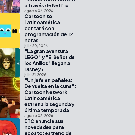
a través de Netflix
agosto 06, 2026
Cartoonito
Latinoamérica
contará con
programación de 12
horas
julio 30, 2026
"La gran aventura
LEGO" y "El Señor de
los Anillos" llegan a
Disney+
julio 31, 2026
"Un jefe en pañales:
De vuelta en la cuna":
Cartoon Network
Latinoamérica
estrena la segunda y
última temporada
agosto 03, 2026
ETC anuncia sus
novedades para
agosto: estreno de