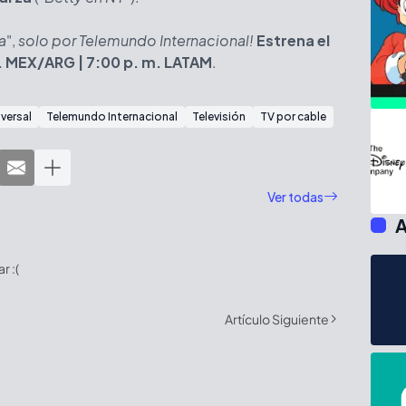
a
",
solo por Telemundo Internacional!
Estrena el
m. MEX/ARG | 7:00 p. m. LATAM
.
versal
Telemundo Internacional
Televisión
TV por cable
Ver todas
A
 :(
Artículo Siguiente