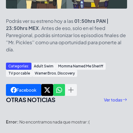
Podrás ver su estreno hoy a las
01:50hrs PAN |
23:50hrs MEX
. Antes de eso, solo en el feed
Panregional
,
podrás sintonizar los episodios finales de
''Mr. Pickles'' como una oportunidad para ponerte al
día.
Categorías:
Adult Swim
Momma Named Me Sheriff
TV por cable
Warner Bros. Discovery
Facebook
OTRAS NOTICIAS
Ver todas
Error:
No encontramos nada que mostrar :(