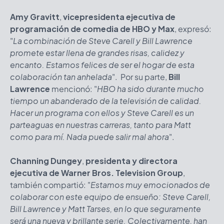
Amy Gravitt
,
vicepresidenta ejecutiva de
programación de comedia de HBO y Max
, expresó:
"
La combinación de Steve Carell y Bill Lawrence
promete estar llena de grandes risas, calidez y
encanto. Estamos felices de ser el hogar de esta
colaboración tan anhelada
". Por su parte,
Bill
Lawrence
mencionó: "
HBO ha sido durante mucho
tiempo un abanderado de la televisión de calidad.
Hacer un programa con ellos y Steve Carell es un
parteaguas en nuestras carreras, tanto para Matt
como para mí. Nada puede salir mal ahora
".
Channing Dungey
,
presidenta y directora
ejecutiva de Warner Bros. Television Group
,
también compartió: "
Estamos muy emocionados de
colaborar con este equipo de ensueño: Steve Carell,
Bill Lawrence y Matt Tarses, en lo que seguramente
será una nueva y brillante serie. Colectivamente, han