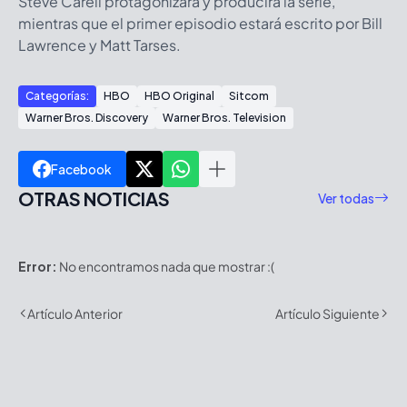
Steve Carell protagonizará y producirá la serie,
mientras que el primer episodio estará escrito por Bill
Lawrence y Matt Tarses.
Categorías:
HBO
HBO Original
Sitcom
Warner Bros. Discovery
Warner Bros. Television
Facebook
OTRAS NOTICIAS
Ver todas
Error:
No encontramos nada que mostrar :(
Artículo Anterior
Artículo Siguiente