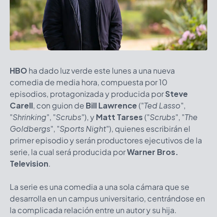
HBO
ha dado luz verde este lunes a una nueva
comedia de media hora, compuesta por 10
episodios, protagonizada y producida por
Steve
Carell
, con guion de
Bill Lawrence
("
Ted Lasso
",
"
Shrinking
", "
Scrubs
"), y
Matt Tarses
("
Scrub
s
",
"
The
Goldbergs
",
"
Sports Night
"), quienes escribirán el
primer episodio y serán productores ejecutivos de la
serie, la cual será producida por
Warner Bros.
Television
.
La serie es una comedia a una sola cámara que se
desarrolla en un campus universitario, centrándose en
la complicada relación entre un autor y su hija.