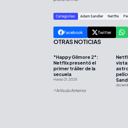
Categorías:
Adam Sandler
Netflix
Pe
Facebook
Twitter
OTRAS NOTICIAS
"Happy Gilmore 2":
Netfl
Netflix presentó el
vista
primer tráiler de la
astr
secuela
pelí
Sand
marzo 21, 2025
diciem
Artículo Anterior