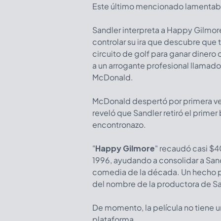
Este último mencionado lamentable
Sandler interpreta a Happy Gilmor
controlar su ira que descubre que 
circuito de golf para ganar dinero 
a un arrogante profesional llamad
McDonald.
McDonald despertó por primera ve
reveló que Sandler retiró el primer
encontronazo.
"
Happy Gilmore
" recaudó casi $40
1996, ayudando a consolidar a Sand
comedia de la década. Un hecho par
del nombre de la productora de S
De momento, la película no tiene u
plataforma.