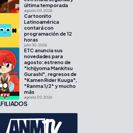
última temporada
agosto 03, 2026
Cartoonito
Latinoamérica
contará con
programación de 12
horas
julio 30, 2026
ETC anuncia sus
novedades para
agosto: estreno de
"Ichijyoma Mankitsu
Gurashi", regresos de
"Kamen Rider Kuuga",
"Ranma 1/2" y mucho
más
agosto 02, 2026
FILIADOS