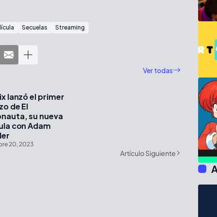
lícula
Secuelas
Streaming
Ver todas
ix lanzó el primer
zo de El
onauta, su nueva
cula con Adam
ler
bre 20, 2023
Artículo Siguiente
A