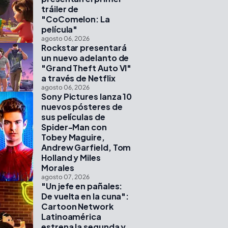
tráiler de
"CoComelon: La
película"
agosto 06, 2026
Rockstar presentará
un nuevo adelanto de
"Grand Theft Auto VI"
a través de Netflix
agosto 06, 2026
Sony Pictures lanza 10
nuevos pósteres de
sus películas de
Spider-Man con
Tobey Maguire,
Andrew Garfield, Tom
Holland y Miles
Morales
agosto 07, 2026
"Un jefe en pañales:
De vuelta en la cuna":
Cartoon Network
Latinoamérica
estrena la segunda y