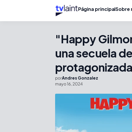
Página principal
Sobre 
"Happy Gilmore
una secuela de
protagonizada
por
Andres Gonzalez
mayo 16, 2024