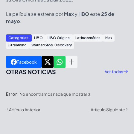
La película se estrena por
Max
y
HBO
este
25 de
mayo
.
Categorías:
HBO
HBO Original
Latinoamérica
Max
Streaming
Warner Bros. Discovery
Facebook
OTRAS NOTICIAS
Ver todas
Error:
No encontramos nada que mostrar :(
Artículo Anterior
Artículo Siguiente