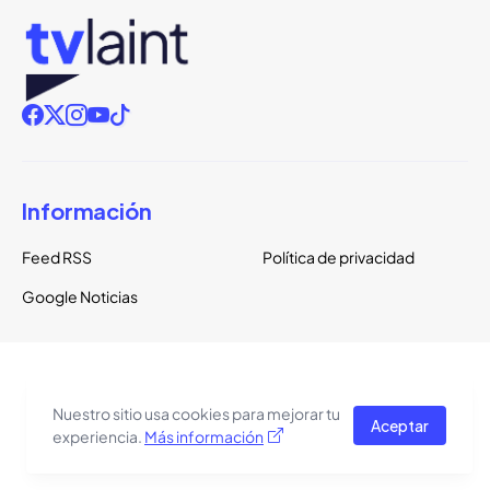
Información
Feed RSS
Política de privacidad
Google Noticias
Copyright ©
2026
TVLaint
Todos los derechos reservados.
Nuestro sitio usa cookies para mejorar tu
Aceptar
El tema del sitio está basado en una plantilla de
Pro Blogger
experiencia.
Más información
Templates
.