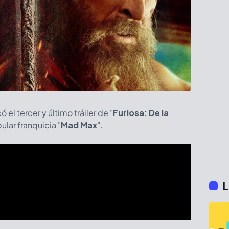
ó el tercer y último tráiler de "
Furiosa: De la
pular franquicia "
Mad Max
".
L