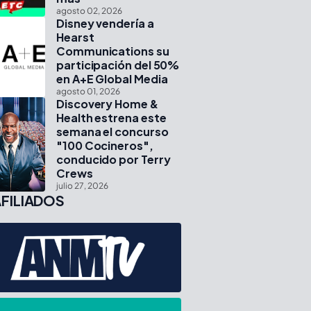
agosto 02, 2026
Disney vendería a
Hearst
Communications su
participación del 50%
en A+E Global Media
agosto 01, 2026
Discovery Home &
Health estrena este
semana el concurso
"100 Cocineros",
conducido por Terry
Crews
julio 27, 2026
FILIADOS