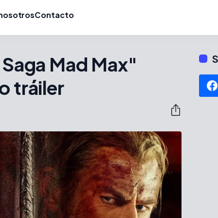
nosotros
Contacto
la Saga Mad Max"
S
 tráiler