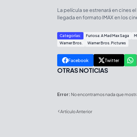
La película se estrenará en cines e
llegada en formato IMAX en los ci
Categorías:
Furiosa: A Mad Max Saga
M
Warner Bros.
Warner Bros. Pictures
Facebook
Twitter
OTRAS NOTICIAS
Error:
No encontramos nada que mostrar
Artículo Anterior