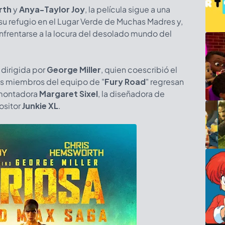
rth
y
Anya-Taylor Joy
, la película sigue a una
su refugio en el Lugar Verde de Muchas Madres y,
enfrentarse a la locura del desolado mundo del
s dirigida por
George Miller
, quien coescribió el
ios miembros del equipo de "
Fury Road
"
regresan
 montadora
Margaret Sixel
, la diseñadora de
ositor
Junkie XL
.