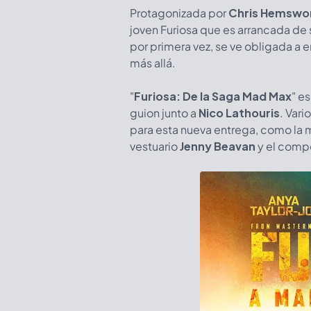
Protagonizada por
Chris Hemswo
joven Furiosa que es arrancada de 
por primera vez, se ve obligada a 
más allá.
"
Furiosa: De la Saga Mad Max
" e
guion junto a
Nico Lathouris
. Var
para esta nueva entrega, como la
vestuario
Jenny Beavan
y el comp