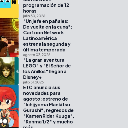
programación de 12
horas
julio 30, 2026
"Un jefe en pañales:
De vuelta en la cuna":
Cartoon Network
Latinoamérica
estrena la segunda y
última temporada
agosto 03, 2026
"La gran aventura
LEGO" y "El Señor de
los Anillos" llegan a
Disney+
julio 31, 2026
ETC anuncia sus
novedades para
agosto: estreno de
"Ichijyoma Mankitsu
Gurashi", regresos de
"Kamen Rider Kuuga",
"Ranma 1/2" y mucho
más