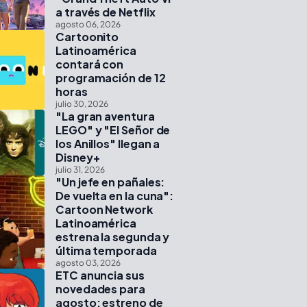
a través de Netflix
agosto 06, 2026
Cartoonito
Latinoamérica
contará con
programación de 12
horas
julio 30, 2026
"La gran aventura
LEGO" y "El Señor de
los Anillos" llegan a
Disney+
julio 31, 2026
"Un jefe en pañales:
De vuelta en la cuna":
Cartoon Network
Latinoamérica
estrena la segunda y
última temporada
agosto 03, 2026
ETC anuncia sus
novedades para
agosto: estreno de