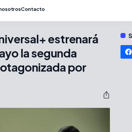
nosotros
Contacto
niversal+ estrenará
S
ayo la segunda
otagonizada por