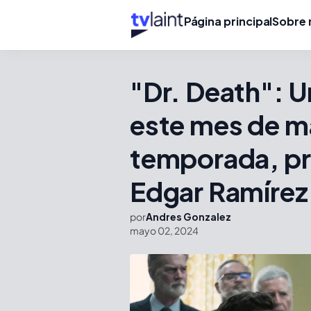
Página principal
Sobre 
"Dr. Death": U
este mes de m
temporada, pr
Edgar Ramírez
por
Andres Gonzalez
mayo 02, 2024