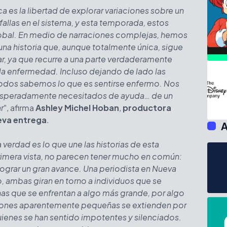
ca es la libertad de explorar variaciones sobre un
fallas en el sistema, y esta temporada, estos
obal. En medio de narraciones complejas, hemos
 una historia que, aunque totalmente única, sigue
, ya que recurre a una parte verdaderamente
 la enfermedad. Incluso dejando de lado las
odos sabemos lo que es sentirse enfermo. Nos
esperadamente necesitados de ayuda… de un
r
", afirma
Ashley Michel Hoban
,
productora
ueva entrega
.
A
 verdad es lo que une las historias de esta
rimera vista, no parecen tener mucho en común:
grar un gran avance. Una periodista en Nueva
 ambas giran en torno a individuos que se
as que se enfrentan a algo más grande, por algo
iones aparentemente pequeñas se extienden por
uienes se han sentido impotentes y silenciados.