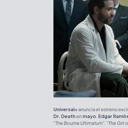
Universal+
anuncia el estreno exc
Dr. Death
en
mayo
.
Edgar Ramír
"
The Bourne Ultimatum
", "
The Girl o