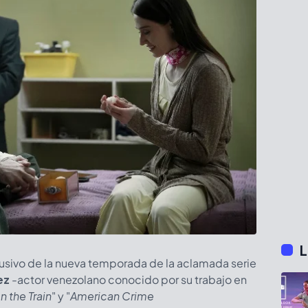
L
lusivo de la nueva temporada de la aclamada serie
ez
-actor venezolano conocido por su trabajo en
n the Train
"
y
"
American Crime