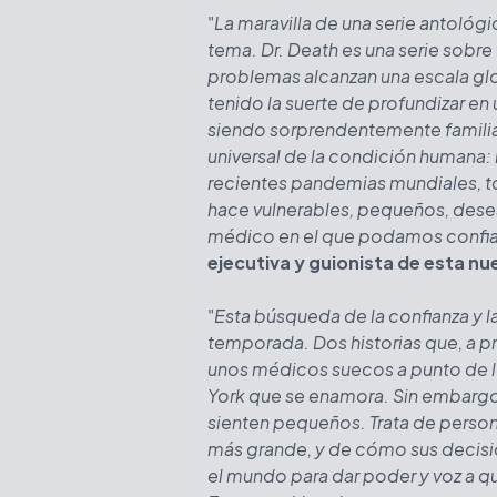
"
La maravilla de una serie antológi
tema. Dr. Death es una serie sobre 
problemas alcanzan una escala gl
tenido la suerte de profundizar en
siendo sorprendentemente familiar
universal de la condición humana:
recientes pandemias mundiales, t
hace vulnerables, pequeños, des
médico en el que podamos confia
ejecutiva y guionista de esta n
"
Esta búsqueda de la confianza y la
temporada. Dos historias que, a p
unos médicos suecos a punto de lo
York que se enamora. Sin embargo,
sienten pequeños. Trata de person
más grande, y de cómo sus decis
el mundo para dar poder y voz a q