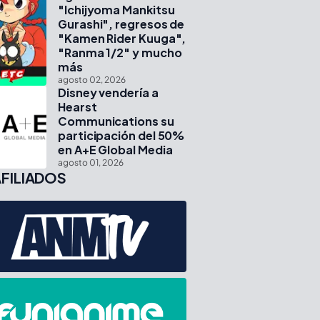
"Ichijyoma Mankitsu
Gurashi", regresos de
"Kamen Rider Kuuga",
"Ranma 1/2" y mucho
más
agosto 02, 2026
Disney vendería a
Hearst
Communications su
participación del 50%
en A+E Global Media
agosto 01, 2026
FILIADOS