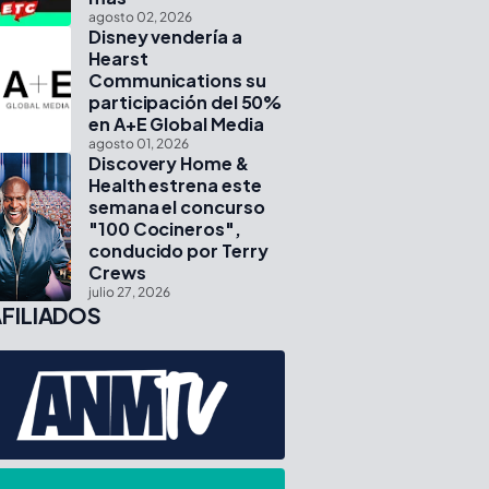
agosto 02, 2026
Disney vendería a
Hearst
Communications su
participación del 50%
en A+E Global Media
agosto 01, 2026
Discovery Home &
Health estrena este
semana el concurso
"100 Cocineros",
conducido por Terry
Crews
julio 27, 2026
FILIADOS