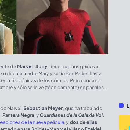
ciente de
Marvel-Sony
, tiene muchos guiños a
e su difunta madre Mary y su tío Ben Parker hasta
ases más icónicas de los cómics. Pero nunca se
mbre y sólo se le ve (técnicamente) en pañales...
L
 de Marvel,
Sebastian Meyer
, que ha trabajado
e
,
Pantera Negra
, y
Guardianes de la Galaxia Vol.
eaciones de la nueva película
, y
dos de ellas
rtado entre Spider-Man y el villano Ezekiel