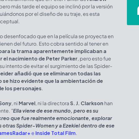
 pero más tarde el equipo se inclinó por la versión
uiándonos por el diseño de su traje, es esta
nceptual.
o desenfocado que en la película se proyecta en
ienen del futuro. Esto cobra sentido al tener en
s para la trama aparentemente implicaban a
r el nacimiento de Peter Parker
, pero esto fue
u intento de evitar el surgimiento de las Spider-
eider añadió que se eliminaron todas las
se hizo evidente que la ambientación de
de los personajes
.
Sony
, ni
Marvel
, ni la directora
S. J. Clarkson
han
nte. "
Ella viene de ese mundo, pero es su
 creo que fue realmente emocionante, explorar
as otras Spider-Women y a Ezekiel dentro de ese
amesRadar+
e
Inside Total Film
.