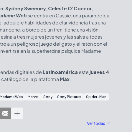
on
,
Sydney Sweeney
,
Celeste O'Connor
,
adame Web
se centra en Cassie, una paramédica
, adquiere habilidades de clarividencia tras una
a noche, a bordo de un tren, tiene una visión
ina a tres mujeres jóvenes y las salva a todas
ro a un peligroso juego del gato y el ratón con el
convertirse en la superheroína psíquica Madame
tiendas digitales de
Latinoamérica
este
jueves 4
l catálogo de la plataforma
Max
.
Madame Web
Marvel
Sony
Sony Pictures
Spider-Man
Ver todas