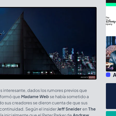
A
 es interesante, dados los rumores previos que
informó que
Madame Web
se había sometido a
o sus creadores se dieron cuenta de que sus
 continuidad. Según el insider
Jeff Sneider
en
The
ía inicialmente que el Peter Parker de
Andrew