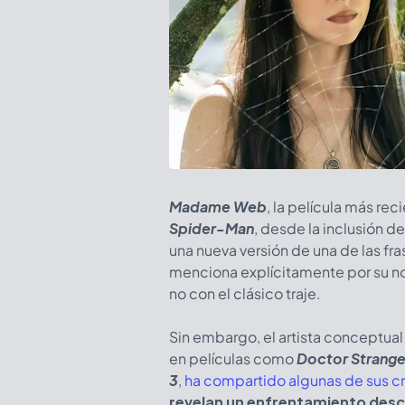
Madame Web
, la película más re
Spider-Man
, desde la inclusión d
una nueva versión de una de las fr
menciona explícitamente por su no
no con el clásico traje.
Sin embargo, el artista conceptual
en películas como
Doctor Strang
3
,
ha compartido algunas de sus cr
revelan un enfrentamiento desca