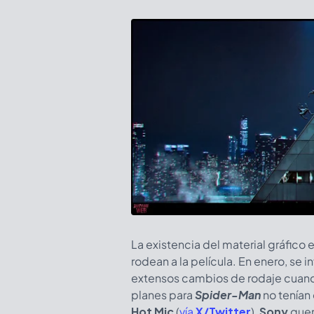
La existencia del material gráfico
rodean a la película. En enero, se 
extensos cambios de rodaje cuand
planes para
Spider-Man
no tenían
Hot Mic
(
vía
X/Twitter
),
Sony
quer