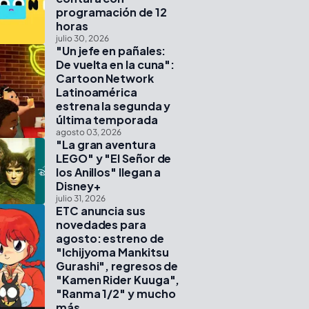
programación de 12
horas
julio 30, 2026
"Un jefe en pañales:
De vuelta en la cuna":
Cartoon Network
Latinoamérica
estrena la segunda y
última temporada
agosto 03, 2026
"La gran aventura
LEGO" y "El Señor de
los Anillos" llegan a
Disney+
julio 31, 2026
ETC anuncia sus
novedades para
agosto: estreno de
"Ichijyoma Mankitsu
Gurashi", regresos de
"Kamen Rider Kuuga",
"Ranma 1/2" y mucho
más