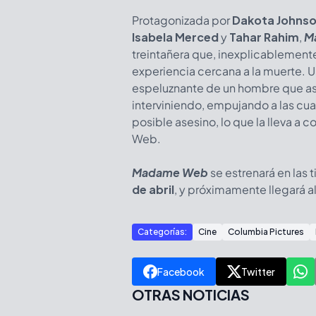
Protagonizada por
Dakota Johns
Isabela Merced
y
Tahar Rahim
,
M
treintañera que, inexplicablemente
experiencia cercana a la muerte. Un
espeluznante de un hombre que ases
interviniendo, empujando a las cuat
posible asesino, lo que la lleva a 
Web.
Madame Web
se estrenará en las 
de abril
, y próximamente llegará a
Categorías:
Cine
Columbia Pictures
Facebook
Twitter
OTRAS NOTICIAS