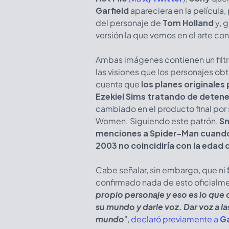
Garfield
apareciera en la película,
del personaje de
Tom Holland
y, g
versión la que vemos en el arte co
Ambas imágenes contienen un filtr
las visiones que los personajes obt
cuenta que
los planes originale
Ezekiel Sims tratando de detene
cambiado en el producto final por s
Women. Siguiendo este patrón,
Sn
menciones a Spider-Man cuando 
2003 no coincidiría con la edad 
Cabe señalar, sin embargo, que ni
confirmado nada de esto oficialme
propio personaje y eso es lo que
su mundo y darle voz. Dar voz a l
mundo
",
declaró previamente a
G