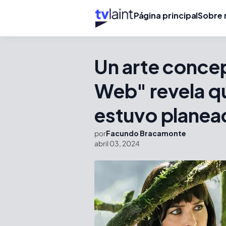
Página principal
Sobre 
Un arte conce
Web" revela q
estuvo planead
por
Facundo Bracamonte
abril 03, 2024