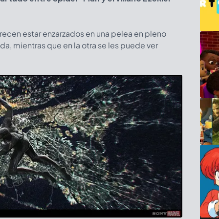
arecen estar enzarzados en una pelea en pleno
da, mientras que en la otra se les puede ver