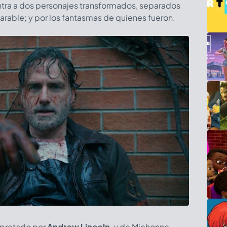
ntra a dos personajes transformados, separados
parable; y por los fantasmas de quienes fueron.
erpretado por
Andrew Lincoln
, y de Michonne,