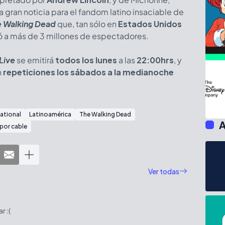
na gran noticia para el fandom latino insaciable de
e Walking Dead
que, tan sólo en
Estados Unidos
có a más de 3 millones de espectadores.
Live
se emitirá
todos los lunes
a las
22:00hrs
, y
n
repeticiones los sábados a la medianoche
ational
Latinoamérica
The Walking Dead
A
por cable
Ver todas
 :(