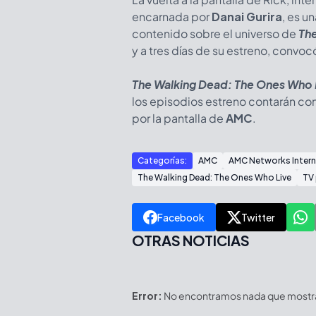
encarnada por
Danai Gurira
, es u
contenido sobre el universo de
Th
y a tres días de su estreno, convo
The Walking Dead: The Ones Who 
los episodios estreno contarán co
por la pantalla de
AMC
.
Categorías:
AMC
AMC Networks Intern
The Walking Dead: The Ones Who Live
TV 
Facebook
Twitter
OTRAS NOTICIAS
Error:
No encontramos nada que mostrar