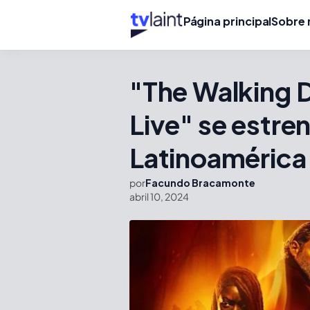
Página principal
Sobre 
"The Walking 
Live" se estre
Latinoamérica
por
Facundo Bracamonte
abril 10, 2024