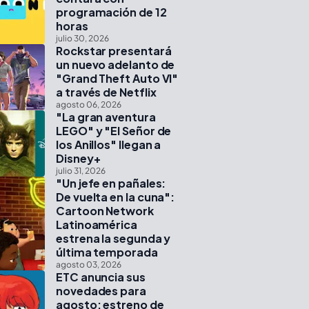
programación de 12
horas
julio 30, 2026
Rockstar presentará
un nuevo adelanto de
"Grand Theft Auto VI"
a través de Netflix
agosto 06, 2026
"La gran aventura
LEGO" y "El Señor de
los Anillos" llegan a
Disney+
julio 31, 2026
"Un jefe en pañales:
De vuelta en la cuna":
Cartoon Network
Latinoamérica
estrena la segunda y
última temporada
agosto 03, 2026
ETC anuncia sus
novedades para
agosto: estreno de