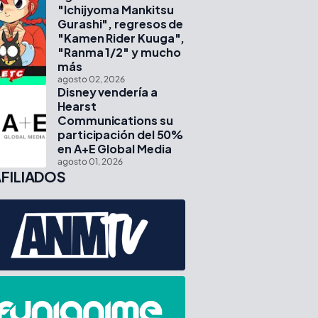
"Ichijyoma Mankitsu
Gurashi", regresos de
"Kamen Rider Kuuga",
"Ranma 1/2" y mucho
más
agosto 02, 2026
Disney vendería a
Hearst
Communications su
participación del 50%
en A+E Global Media
agosto 01, 2026
FILIADOS