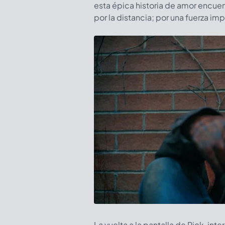
esta épica historia de amor encue
por la distancia; por una fuerza im
La vuelta a la pantalla de Rick, int