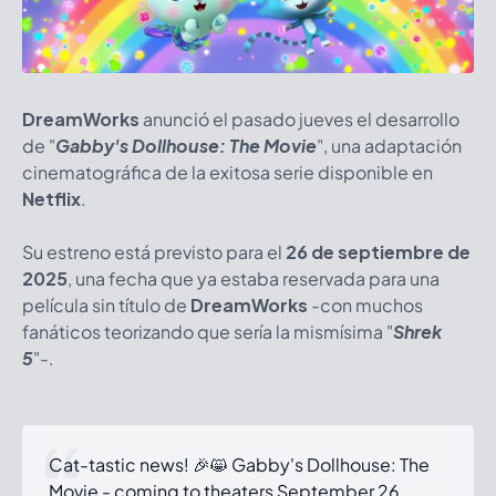
DreamWorks
anunció el pasado jueves el desarrollo
de "
Gabby's Dollhouse: The Movie
", una adaptación
cinematográfica de la exitosa serie disponible en
Netflix
.
Su estreno está previsto para el
26 de septiembre de
2025
, una fecha que ya estaba reservada para una
película sin título de
DreamWorks
-con muchos
fanáticos teorizando que sería la mismísima "
Shrek
5
"-.
Cat-tastic news! 🎉😸 Gabby's Dollhouse: The
Movie - coming to theaters September 26,