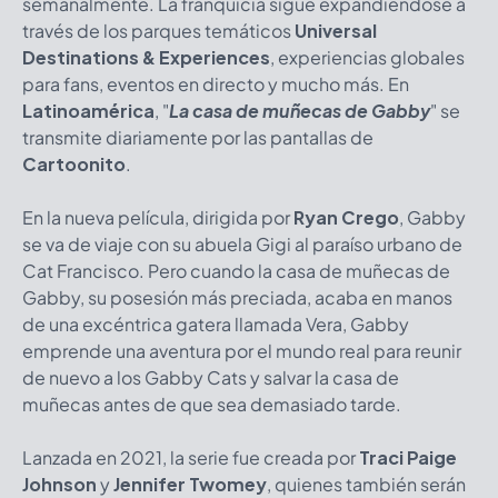
semanalmente. La franquicia sigue expandiéndose a
través de los parques temáticos
Universal
Destinations & Experiences
, experiencias globales
para fans, eventos en directo y mucho más. En
Latinoamérica
, "
La casa de muñecas de Gabby
" se
transmite diariamente por las pantallas de
Cartoonito
.
En la nueva película, dirigida por
Ryan Crego
, Gabby
se va de viaje con su abuela Gigi al paraíso urbano de
Cat Francisco. Pero cuando la casa de muñecas de
Gabby, su posesión más preciada, acaba en manos
de una excéntrica gatera llamada Vera, Gabby
emprende una aventura por el mundo real para reunir
de nuevo a los Gabby Cats y salvar la casa de
muñecas antes de que sea demasiado tarde.
Lanzada en 2021, la serie fue creada por
Traci Paige
Johnson
y
Jennifer Twomey
, quienes también serán