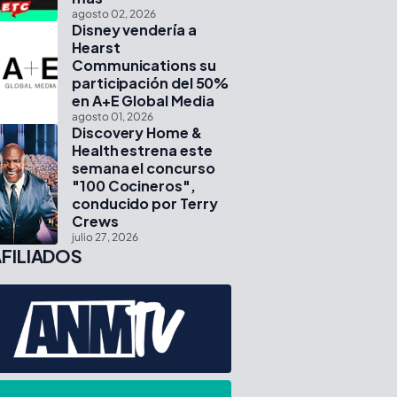
agosto 02, 2026
Disney vendería a
Hearst
Communications su
participación del 50%
en A+E Global Media
agosto 01, 2026
Discovery Home &
Health estrena este
semana el concurso
"100 Cocineros",
conducido por Terry
Crews
julio 27, 2026
FILIADOS