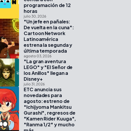
programación de 12
horas
julio 30, 2026
"Un jefe en pañales:
De vuelta en la cuna":
Cartoon Network
Latinoamérica
estrena la segunda y
última temporada
agosto 03, 2026
"La gran aventura
LEGO" y "El Señor de
los Anillos" llegan a
Disney+
julio 31, 2026
ETC anuncia sus
novedades para
agosto: estreno de
"Ichijyoma Mankitsu
Gurashi", regresos de
"Kamen Rider Kuuga",
"Ranma 1/2" y mucho
más