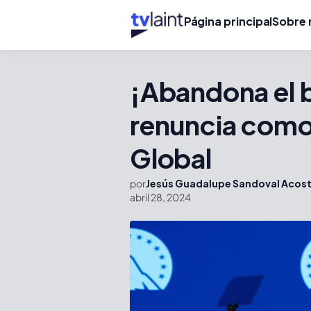
Página principal
Sobre 
¡Abandona el 
renuncia com
Global
por
Jesús Guadalupe Sandoval Acos
abril 28, 2024