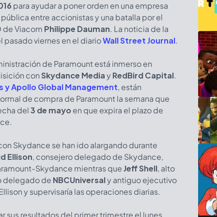
016
para ayudar a poner orden en una empresa
pública entre accionistas y una batalla por el
EO de Viacom
Philippe Dauman
. La noticia de la
l pasado viernes en el diario
Wall Street Journal
.
ministración de Paramount está inmerso en
isición con
Skydance Media
y
RedBird Capital
.
s y Apollo Global Management
, están
a formal de compra de Paramount la semana que
fecha del
3 de mayo
en que expira el plazo de
nce.
con Skydance se han ido alargando durante
d Ellison
, consejero delegado de Skydance,
 Paramount-Skydance mientras que
Jeff Shell
, alto
ro delegado de
NBCUniversal
y antiguo ejecutivo
Ellison y supervisaría las operaciones diarias.
 sus resultados del primer trimestre el lunes.