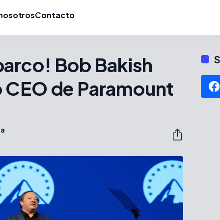
nosotros
Contacto
barco! Bob Bakish
S
o CEO de Paramount
ta