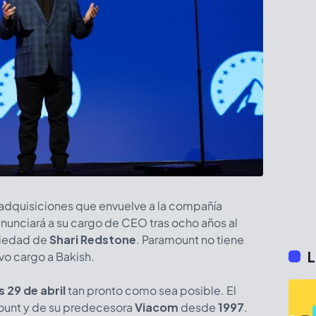
adquisiciones que envuelve a la compañía
nunciará a su cargo de CEO tras ocho años al
piedad de
Shari Redstone
. Paramount no tiene
L
vo cargo a Bakish.
s 29 de abril
tan pronto como sea posible. El
ount y de su predecesora
Viacom
desde
1997
.