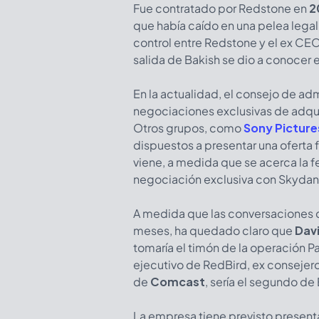
Fue contratado por Redstone en
2
que había caído en una pelea legal 
control entre Redstone y el ex C
salida de Bakish se dio a conocer e
En la actualidad, el consejo de ad
negociaciones exclusivas de adqu
Otros grupos, como
Sony Picture
dispuestos a presentar una ofert
viene, a medida que se acerca la 
negociación exclusiva con Skyda
A medida que las conversaciones 
meses, ha quedado claro que
Davi
tomaría el timón de la operación
ejecutivo de RedBird, ex conseje
de
Comcast
, sería el segundo de 
La empresa tiene previsto presentar