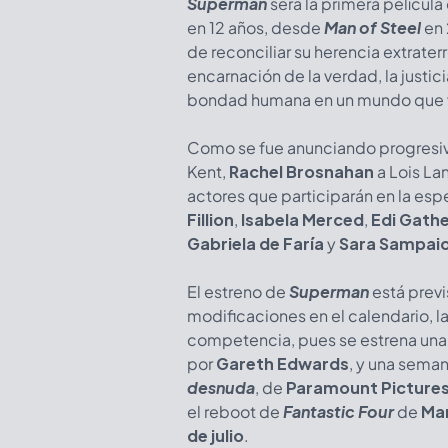
Superman
será la primera película
en 12 años, desde
Man of Steel
en 
de reconciliar su herencia extrate
encarnación de la verdad, la justici
bondad humana en un mundo que v
Como se fue anunciando progres
Kent,
Rachel Brosnahan
a Lois La
actores que participarán en la esp
Fillion
,
Isabela Merced
,
Edi Gathe
Gabriela de Faría
y
Sara Sampai
El estreno de
Superman
está previ
modificaciones en el calendario, la
competencia, pues se estrena un
por
Gareth Edwards
, y una seman
desnuda
, de
Paramount Picture
el reboot de
Fantastic Four
de
Mar
de julio
.