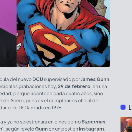
lícula del nuevo
DCU
supervisado por
James Gunn
rincipales grabaciones hoy,
29 de febrero
, en una
ciedad, porque acontece cada cuatro años, sino
 de Acero, pues es el cumpleaños oficial de
L
ndario de DC lanzado en 1976.
a y ya no se estrenará en cines como
Superman:
n
", según reveló
Gunn
en un post en
Instagram
.