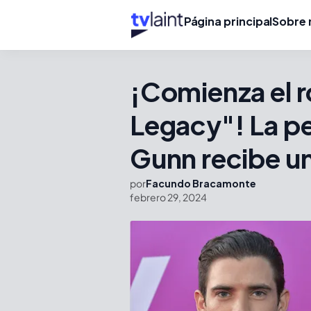
Página principal
Sobre 
¡Comienza el 
Legacy"! La pe
Gunn recibe u
por
Facundo Bracamonte
febrero 29, 2024