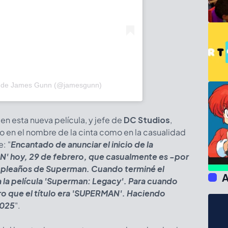
a de James Gunn (@jamesgunn)
r en esta nueva película, y jefe de
DC Studios
,
o en el nombre de la cinta como en la casualidad
e: "
Encantado de anunciar el inicio de la
N' hoy, 29 de febrero, que casualmente es -por
umpleaños de Superman. Cuando terminé el
A
a la película 'Superman: Legacy'. Para cuando
laro que el título era 'SUPERMAN'. Haciendo
2025
".