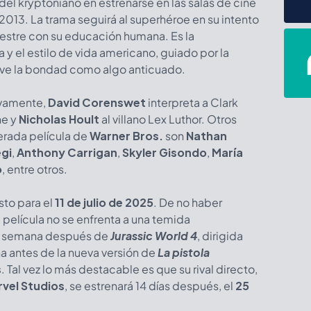
 del kryptoniano en estrenarse en las salas de cine
2013. La trama seguirá al superhéroe en su intento
rrestre con su educación humana. Es la
a y el estilo de vida americano, guiado por la
e la bondad como algo anticuado.
ivamente,
David Corenswet
interpreta a Clark
ne y
Nicholas Hoult
al villano Lex Luthor. Otros
erada película de
Warner Bros.
son
Nathan
gi
,
Anthony Carrigan
,
Skyler Gisondo
,
María
o
, entre otros.
sto para el
11 de julio de 2025
. De no haber
 película no se enfrenta a una temida
a semana después de
Jurassic World 4
, dirigida
a antes de la nueva versión de
La pistola
s
. Tal vez lo más destacable es que su rival directo,
vel Studios
, se estrenará 14 días después, el
25