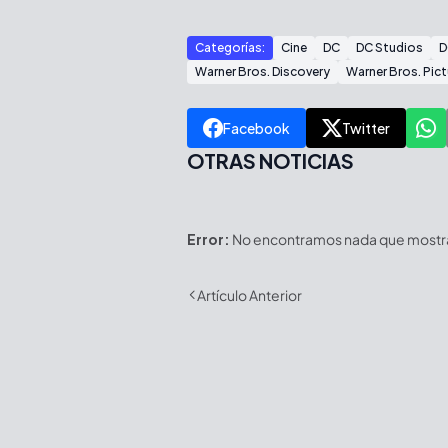
Categorías:
Cine
DC
DC Studios
D
Warner Bros. Discovery
Warner Bros. Pict
Facebook
Twitter
OTRAS NOTICIAS
Error:
No encontramos nada que mostrar
Artículo Anterior