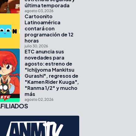
última temporada
agosto 03, 2026
Cartoonito
Latinoamérica
contará con
programación de 12
horas
julio 30, 2026
ETC anuncia sus
novedades para
agosto: estreno de
"Ichijyoma Mankitsu
Gurashi", regresos de
"Kamen Rider Kuuga",
"Ranma 1/2" y mucho
más
agosto 02, 2026
FILIADOS