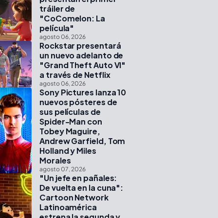
tráiler de
"CoComelon: La
película"
agosto 06, 2026
Rockstar presentará
un nuevo adelanto de
"Grand Theft Auto VI"
a través de Netflix
agosto 06, 2026
Sony Pictures lanza 10
nuevos pósteres de
sus películas de
Spider-Man con
Tobey Maguire,
Andrew Garfield, Tom
Holland y Miles
Morales
agosto 07, 2026
"Un jefe en pañales:
De vuelta en la cuna":
Cartoon Network
Latinoamérica
estrena la segunda y