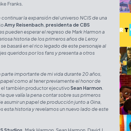
ike Franks.
continuar la expansión del universo NCIS de una
ijo
Amy Reisenbach
,
presidenta de CBS
s pueden esperar el regreso de Mark Harmon a
eriosa historia de los primeros años de Leroy
 se basará en el rico legado de este personaje al
es queridos por los fans y presenta a otros
a parte importante de mi vida durante 20 años,
al papel como al tener previamente el honor de
 el también productor ejecutivo
Sean Harmon
.
ria que valía la pena contar sobre sus primeros
 asumir un papel de producción junto a Gina,
 esta historia y revelamos un nuevo lado de este
S Studios
. Mark Harmon, Sean Harmon, David J.