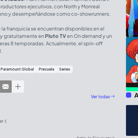
productores ejecutivos, con North y Monreal
treno y desempeñándose como co-showrunners.
e la franquicia se encuentran disponibles en el
, y gratuitamente en
Pluto TV
en
On demand
y un
meras 8 temporadas. Actualmente, el spin-off
N
.
Paramount Global
Precuela
Series
A
Ver todas
 :(
Artículo Siguiente