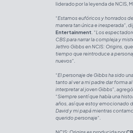
liderado por la leyenda de NCIS, M
“
Estamos eufóricos y honrados de 
manera tan única e inesperada
”, d
Entertainment
. “
Los espectadore
CBS para narrar la compleja y mist
Jethro Gibbs en NCIS: Origins, que
tiempo que reintroduce a personaj
nuevos
”.
“
El personaje de Gibbs ha sido un
tanto al ver a mi padre dar forma 
interpretar al joven Gibbs
”, agregó
“
Siempre sentí que había una histo
años, así que estoy emocionado de
David y mi papá mientras contamos
querido personaje
”.
NCIS: Origins es producida por
CB