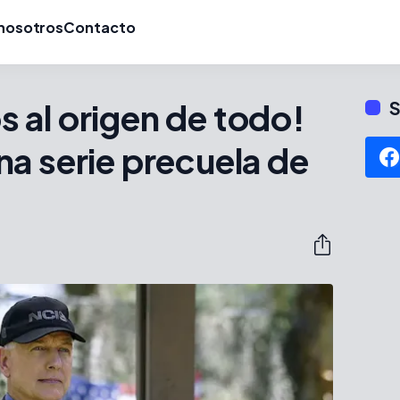
nosotros
Contacto
 al origen de todo!
S
a serie precuela de