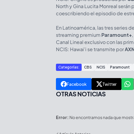
North y Gina Lucita Monreal serán 
coescribiendo el episodio de es
En Latinoamérica, las tres series d
streaming premium
Paramount+
Canal Lineal exclusivo con las pri
NCIS: Hawai’i se transmite por
AX
Categorías:
CBS
NCIS
Paramount
Facebook
Twitter
OTRAS NOTICIAS
Error:
No encontramos nada que mostrar
Artículo Anterior