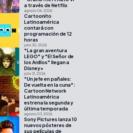
a través de Netflix
agosto 06, 2026
Cartoonito
Latinoamérica
contará con
programación de 12
horas
julio 30, 2026
"La gran aventura
LEGO" y "El Señor de
los Anillos" llegan a
Disney+
julio 31, 2026
"Un jefe en pañales:
De vuelta en la cuna":
Cartoon Network
Latinoamérica
estrena la segunda y
última temporada
agosto 03, 2026
Sony Pictures lanza 10
nuevos pósteres de
sus películas de