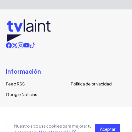
Información
Feed RSS
Política de privacidad
Google Noticias
Copyright ©
2026
TVLaint
Todos los derechos reservados.
Nuestro sitio usa cookies para mejorar tu
Aceptar
El tema del sitio está basado en una plantilla de
Pro Blogger