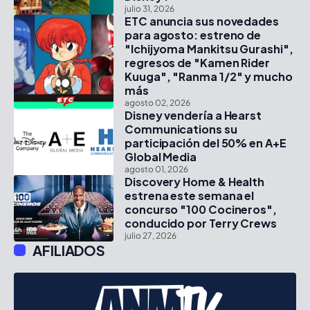
julio 31, 2026
ETC anuncia sus novedades
para agosto: estreno de
"Ichijyoma Mankitsu Gurashi",
regresos de "Kamen Rider
Kuuga", "Ranma 1/2" y mucho
más
agosto 02, 2026
Disney vendería a Hearst
Communications su
participación del 50% en A+E
Global Media
agosto 01, 2026
Discovery Home & Health
estrena este semana el
concurso "100 Cocineros",
conducido por Terry Crews
julio 27, 2026
AFILIADOS