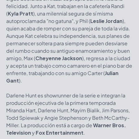
felicidad. Junto a Kat, trabajan en la cafetería Randi
(
Kyla Pratt
), una milennial segura de sí misma
autoproclamada "no gatuna", y Phil (
Leslie Jordan
),
quien acaba de romper con su pareja de toda la vida.
Aunque Kat celebra su independencia, sus planes de
permanecer soltera para siempre pueden desviarse
del rumbo cuando su antiguo enamoramiento y buen
amigo, Max (
Cheyenne Jackson
), regresa a la ciudad
y acepta un trabajo como camarero en el piano bar de
enfrente, trabajando con su amigo Carter (
Julian
Gant
).
Darlene Hunt es showrunner de la serie e integran la
producción ejecutiva de la primera temporada
Miranda Hart, Darlene Hunt, Mayim Bialik, Jim Parsons,
Todd Spiewak y Angie Stephenson y Beth McCarthy-
Miller. La producción está a cargo de
Warner Bros.
Television
y
Fox Entertainment
.