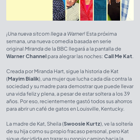
¡Una nueva sitcom llega a Warner!
Esta próxima
semana, una nueva comedia basada en serie
original
Miranda
de la BBC llegará a la pantalla de
Warner Channel
para alegrar las noches:
Call Me Kat
.
Creada por Miranda Hart, sigue la historia de Kat
(
Mayim Bialik
), una mujer que lucha cada día contra la
sociedad y su madre para demostrar que puede llevar
una vida feliz y plena, a pesar de estar soltera a los 39
años. Por eso, recientemente gastó todos sus ahorros
para abrir un café de gatos en Louisville, Kentucky.
La madre de Kat, Sheila (
Swoosie Kurtz
), ve la soltería
de su hija como su propio fracaso personal, pero Kat
sigue decidida en trazar su propio camino hacia la