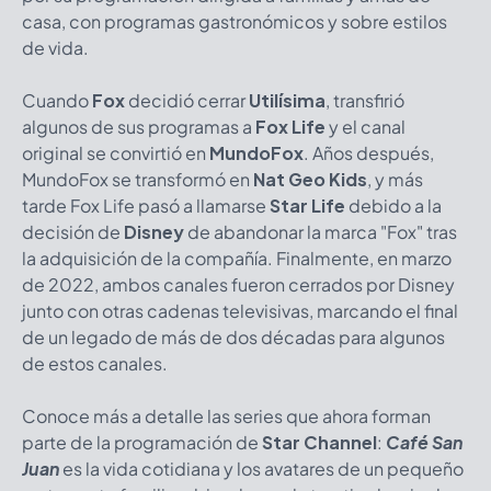
casa, con programas gastronómicos y sobre estilos
de vida.
Cuando
Fox
decidió cerrar
Utilísima
, transfirió
algunos de sus programas a
Fox Life
y el canal
original se convirtió en
MundoFox
. Años después,
MundoFox se transformó en
Nat Geo Kids
, y más
tarde Fox Life pasó a llamarse
Star Life
debido a la
decisión de
Disney
de abandonar la marca "Fox" tras
la adquisición de la compañía. Finalmente, en marzo
de 2022, ambos canales fueron cerrados por Disney
junto con otras cadenas televisivas, marcando el final
de un legado de más de dos décadas para algunos
de estos canales.
Conoce más a detalle las series que ahora forman
parte de la programación de
Star Channel
:
Café San
Juan
es la vida cotidiana y los avatares de un pequeño