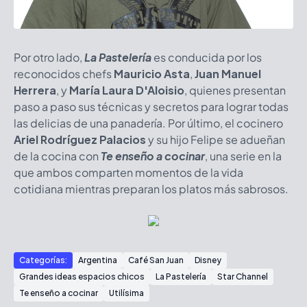
Por otro lado,
La Pastelería
es conducida por los
reconocidos chefs
Mauricio Asta
,
Juan Manuel
Herrera
, y
María Laura D'Aloisio
, quienes presentan
paso a paso sus técnicas y secretos para lograr todas
las delicias de una panadería. Por último, el cocinero
Ariel Rodríguez Palacios
y su hijo Felipe se adueñan
de la cocina con
Te enseño a cocinar
, una serie en la
que ambos comparten momentos de la vida
cotidiana mientras preparan los platos más sabrosos.
Categorías:
Argentina
Café San Juan
Disney
Grandes ideas espacios chicos
La Pastelería
Star Channel
Te enseño a cocinar
Utilísima