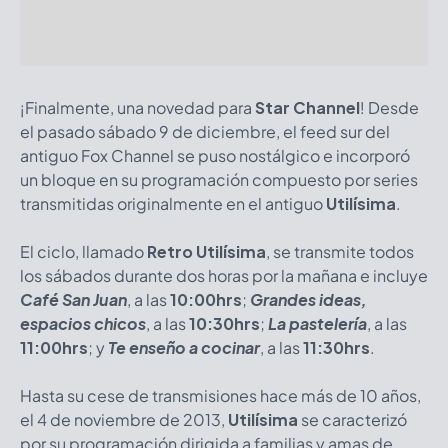
¡Finalmente, una novedad para
Star Channel
! Desde
el pasado sábado 9 de diciembre, el feed sur del
antiguo Fox Channel se puso nostálgico e incorporó
un bloque en su programación compuesto por series
transmitidas originalmente en el antiguo
Utilísima
.
El ciclo, llamado
Retro Utilísima
, se transmite todos
los sábados durante dos horas por la mañana e incluye
Café San Juan
, a las
10:00hrs
;
Grandes ideas,
espacios chicos
, a las
10:30hrs
;
La pastelería
, a las
11:00hrs
; y
Te enseño a cocinar
, a las
11:30hrs
.
Hasta su cese de transmisiones hace más de 10 años,
el 4 de noviembre de 2013,
Utilísima
se caracterizó
por su programación dirigida a familias y amas de