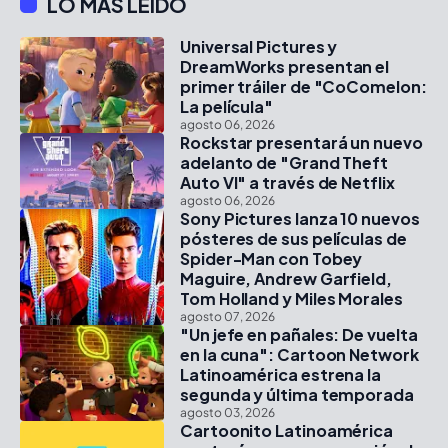
LO MÁS LEÍDO
Universal Pictures y
DreamWorks presentan el
primer tráiler de "CoComelon:
La película"
agosto 06, 2026
Rockstar presentará un nuevo
adelanto de "Grand Theft
Auto VI" a través de Netflix
agosto 06, 2026
Sony Pictures lanza 10 nuevos
pósteres de sus películas de
Spider-Man con Tobey
Maguire, Andrew Garfield,
Tom Holland y Miles Morales
agosto 07, 2026
"Un jefe en pañales: De vuelta
en la cuna": Cartoon Network
Latinoamérica estrena la
segunda y última temporada
agosto 03, 2026
Cartoonito Latinoamérica