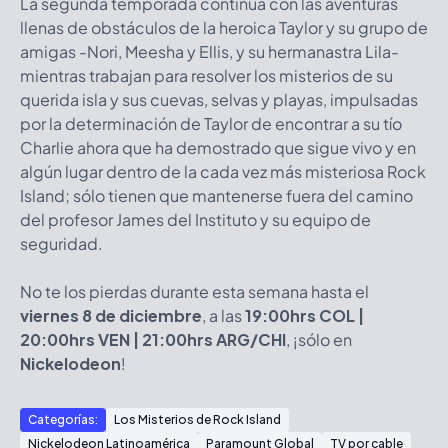
La segunda temporada continúa con las aventuras
llenas de obstáculos de la heroica Taylor y su grupo de
amigas -Nori, Meesha y Ellis, y su hermanastra Lila-
mientras trabajan para resolver los misterios de su
querida isla y sus cuevas, selvas y playas, impulsadas
por la determinación de Taylor de encontrar a su tío
Charlie ahora que ha demostrado que sigue vivo y en
algún lugar dentro de la cada vez más misteriosa Rock
Island; sólo tienen que mantenerse fuera del camino
del profesor James del Instituto y su equipo de
seguridad.
No te los pierdas durante esta semana hasta el
viernes 8 de diciembre
, a las
19:00hrs COL |
20:00hrs VEN | 21:00hrs ARG/CHI
, ¡sólo en
Nickelodeon
!
Categorías:
Los Misterios de Rock Island
Nickelodeon Latinoamérica
Paramount Global
TV por cable