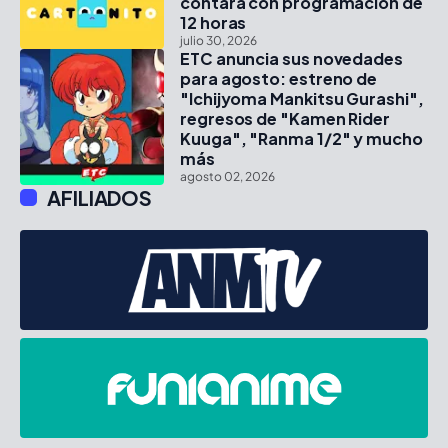
contará con programación de
12 horas
julio 30, 2026
ETC anuncia sus novedades
para agosto: estreno de
"Ichijyoma Mankitsu Gurashi",
regresos de "Kamen Rider
Kuuga", "Ranma 1/2" y mucho
más
agosto 02, 2026
AFILIADOS