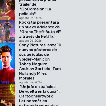
tráiler de
"CoComelon: La
película"
agosto 06, 2026
Rockstar presentará
un nuevo adelanto de
"Grand Theft Auto VI"
a través de Netflix
agosto 06, 2026
Sony Pictures lanza 10
nuevos pósteres de
sus películas de
Spider-Man con
Tobey Maguire,
Andrew Garfield, Tom
Holland y Miles
Morales
agosto 07, 2026
"Un jefe en pañales:
De vuelta en la cuna":
Cartoon Network
Latinoamérica
estrena la segunda y