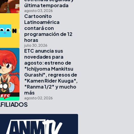
última temporada
agosto 03, 2026
Cartoonito
Latinoamérica
contará con
programación de 12
horas
julio 30, 2026
ETC anuncia sus
novedades para
agosto: estreno de
"Ichijyoma Mankitsu
Gurashi", regresos de
"Kamen Rider Kuuga",
"Ranma 1/2" y mucho
más
agosto 02, 2026
FILIADOS