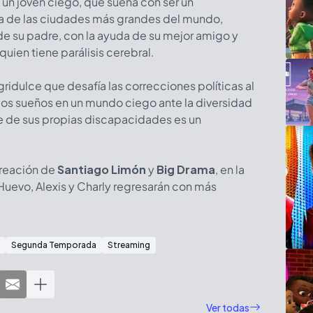
, un joven ciego, que sueña con ser un
a de las ciudades más grandes del mundo,
de su padre, con la ayuda de su mejor amigo y
uien tiene parálisis cerebral.
idulce que desafía las correcciones políticas al
r los sueños en un mundo ciego ante la diversidad
rse de sus propias discapacidades es un
creación de
Santiago Limón
y
Big Drama
, en la
uevo, Alexis y Charly regresarán con más
Segunda Temporada
Streaming
Ver todas