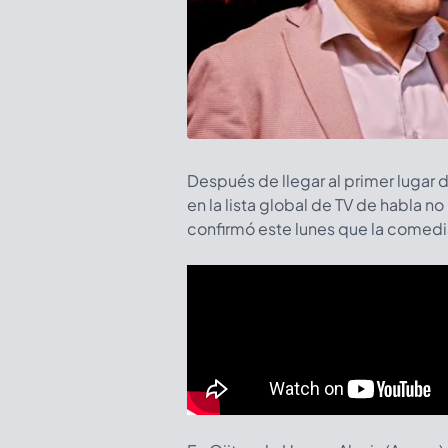
Después de llegar al primer lugar 
en la lista global de TV de habla no
confirmó este lunes que la comed