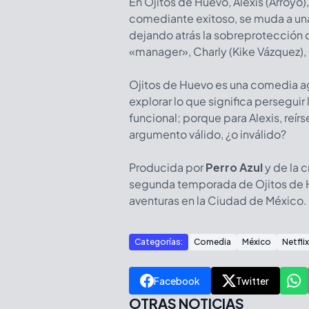
En Ojitos de Huevo, Alexis (Arroyo)
comediante exitoso, se muda a un
dejando atrás la sobreprotección 
«manager», Charly (Kike Vázquez), q
Ojitos de Huevo es una comedia agr
explorar lo que significa persegui
funcional; porque para Alexis, reí
argumento válido, ¿o inválido?
Producida por
Perro Azul
y de la 
segunda temporada de Ojitos de H
aventuras en la Ciudad de México.
Categorías:
Comedia
México
Netflix
Facebook
Twitter
OTRAS NOTICIAS