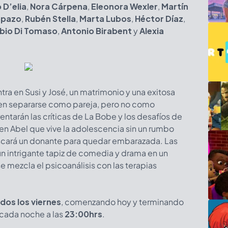
 D’elia
,
Nora Cárpena
,
Eleonora Wexler
,
Martín
opazo
,
Rubén Stella
,
Marta Lubos
,
Héctor Díaz
,
bio Di Tomaso
,
Antonio Birabent
y
Alexia
entra en Susi y José, un matrimonio y una exitosa
en separarse como pareja, pero no como
rentarán las críticas de La Bobe y los desafíos de
joven Abel que vive la adolescencia sin un rumbo
buscará un donante para quedar embarazada. Las
 un intrigante tapiz de comedia y drama en un
 mezcla el psicoanálisis con las terapias
dos los viernes
, comenzando hoy y terminando
 cada noche a las
23:00hrs
.