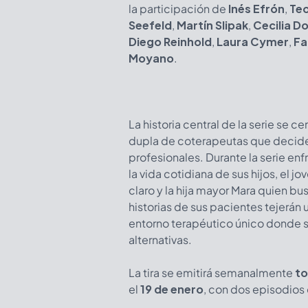
la participación de
Inés Efrón
,
Teo
Seefeld
,
Martín Slipak
,
Cecilia D
Diego Reinhold
,
Laura Cymer
,
Fa
Moyano
.
La historia central de la serie se c
dupla de coterapeutas que decid
profesionales. Durante la serie enf
la vida cotidiana de sus hijos, el 
claro y la hija mayor Mara quien 
historias de sus pacientes tejerán
entorno terapéutico único donde se
alternativas.
La tira se emitirá semanalmente
to
el
19 de enero
, con dos episodios