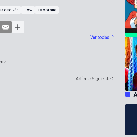
ia de diván
Flow
TV por aire
Ver todas
 :(
Artículo Siguiente
A