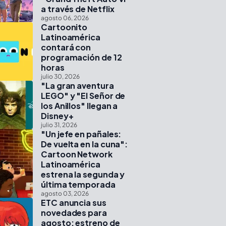
a través de Netflix
agosto 06, 2026
Cartoonito
Latinoamérica
contará con
programación de 12
horas
julio 30, 2026
"La gran aventura
LEGO" y "El Señor de
los Anillos" llegan a
Disney+
julio 31, 2026
"Un jefe en pañales:
De vuelta en la cuna":
Cartoon Network
Latinoamérica
estrena la segunda y
última temporada
agosto 03, 2026
ETC anuncia sus
novedades para
agosto: estreno de