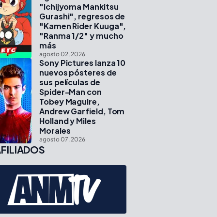
"Ichijyoma Mankitsu
Gurashi", regresos de
"Kamen Rider Kuuga",
"Ranma 1/2" y mucho
más
agosto 02, 2026
Sony Pictures lanza 10
nuevos pósteres de
sus películas de
Spider-Man con
Tobey Maguire,
Andrew Garfield, Tom
Holland y Miles
Morales
agosto 07, 2026
FILIADOS