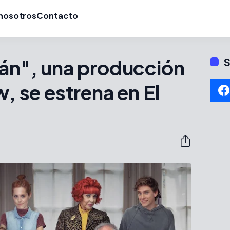
nosotros
Contacto
ván", una producción
S
w, se estrena en El