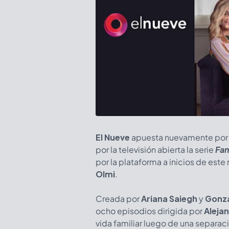
El Nueve
apuesta nuevamente por la
por la televisión abierta la serie
Fam
por la plataforma a inicios de est
Olmi
.
Creada por
Ariana Saiegh
y
Gonza
ocho episodios dirigida por
Aleja
vida familiar luego de una separac