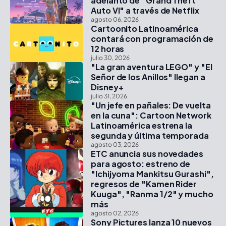
adelanto de "Grand Theft
Auto VI" a través de Netflix
agosto 06, 2026
Cartoonito Latinoamérica
contará con programación de
12 horas
julio 30, 2026
"La gran aventura LEGO" y "El
Señor de los Anillos" llegan a
Disney+
julio 31, 2026
"Un jefe en pañales: De vuelta
en la cuna": Cartoon Network
Latinoamérica estrena la
segunda y última temporada
agosto 03, 2026
ETC anuncia sus novedades
para agosto: estreno de
"Ichijyoma Mankitsu Gurashi",
regresos de "Kamen Rider
Kuuga", "Ranma 1/2" y mucho
más
agosto 02, 2026
Sony Pictures lanza 10 nuevos