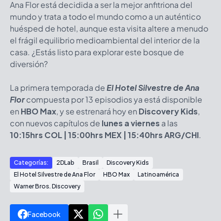
Ana Flor está decidida a ser la mejor anfitriona del
mundo y trata a todo el mundo como a un auténtico
huésped de hotel, aunque esta visita altere a menudo
el frágil equilibrio medioambiental del interior de la
casa. ¿Estás listo para explorar este bosque de
diversión?
La primera temporada de
El Hotel Silvestre de Ana
Flor
compuesta por 13 episodios ya está disponible
en
HBO Max
, y se estrenará hoy en
Discovery Kids
,
con nuevos capítulos de
lunes a viernes
a las
10:15hrs COL | 15:00hrs MEX
|
15:40hrs ARG/CHI
.
Categorías:
2DLab
Brasil
Discovery Kids
El Hotel Silvestre de Ana Flor
HBO Max
Latinoamérica
Warner Bros. Discovery
Facebook