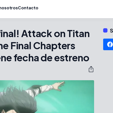
nosotros
Contacto
inal! Attack on Titan
S
he Final Chapters
ene fecha de estreno