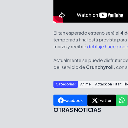
El tan esperado estreno será el
4 d
temporada final está prevista para 
marzo y recibió
doblaje hace poc
Actualmente se puede disfrutar de
del servicio de
Crunchyroll,
con s
Categorías:
Anime
Attack on Titan: Th
Facebook
Twitter
OTRAS NOTICIAS