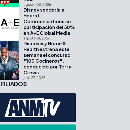
agosto 02, 2026
Disney vendería a
Hearst
Communications su
participación del 50%
en A+E Global Media
agosto 01, 2026
Discovery Home &
Health estrena este
semana el concurso
"100 Cocineros",
conducido por Terry
Crews
julio 27, 2026
FILIADOS