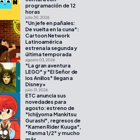
programación de 12
horas
julio 30, 2026
"Un jefe en pañales:
De vuelta en la cuna":
Cartoon Network
Latinoamérica
estrena la segunda y
última temporada
agosto 03, 2026
"La gran aventura
LEGO" y "El Señor de
los Anillos" llegan a
Disney+
julio 31, 2026
ETC anuncia sus
novedades para
agosto: estreno de
"Ichijyoma Mankitsu
Gurashi", regresos de
"Kamen Rider Kuuga",
"Ranma 1/2" y mucho
más