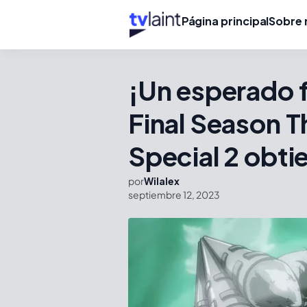
Página principal
Sobre 
¡Un esperado f
Final Season T
Special 2 obti
por
Wilalex
septiembre 12, 2023