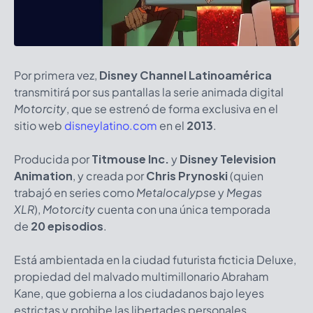
Por primera vez,
Disney Channel Latinoamérica
transmitirá por sus pantallas la serie animada digital
Motorcity
, que se estrenó de forma exclusiva en el
sitio web
disneylatino.com
en el
2013
.
Producida por
Titmouse Inc.
y
Disney Television
Animation
, y creada por
Chris Prynoski
(quien
trabajó en series como
Metalocalypse
y
Megas
XLR
),
Motorcity
cuenta con una única temporada
de
20 episodios
.
Está ambientada en la ciudad futurista ficticia Deluxe,
propiedad del malvado multimillonario Abraham
Kane, que gobierna a los ciudadanos bajo leyes
estrictas y prohibe las libertades personales,