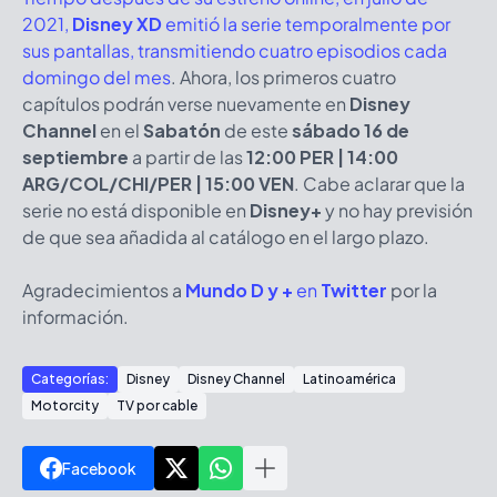
2021,
Disney XD
emitió la serie temporalmente por
sus pantallas, transmitiendo cuatro episodios cada
domingo del mes
. Ahora, los primeros cuatro
capítulos podrán verse nuevamente en
Disney
Channel
en el
Sabatón
de este
sábado 16 de
septiembre
a partir de las
12:00 PER | 14:00
ARG/COL/CHI/PER | 15:00 VEN
. Cabe aclarar que la
serie no está disponible en
Disney+
y no hay previsión
de que sea añadida al catálogo en el largo plazo.
Agradecimientos a
Mundo D y +
en
Twitter
por la
información.
Categorías:
Disney
Disney Channel
Latinoamérica
Motorcity
TV por cable
Facebook