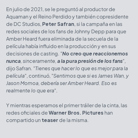
En julio de 2021, se le preguntó al productor de
Aquaman y el Reino Perdido y también copresidente
de DC Studios,
Peter Safran
, si la campaña en las
redes sociales de los fans de Johnny Depp para que
Amber Heard fuera eliminada de la secuela de la
película había influido en la producción y en sus
decisiones de casting. "
No creo que reaccionemos
nunca
, sinceramente,
a la pura presión de los fans
",
dijo Safran. "
Tienes que hacer lo que es mejor para la
película
", continuó, "
Sentimos que si es James Wan, y
Jason Momoa, debería ser Amber Heard. Eso es
realmente lo que era
".
Y mientras esperamos el primer tráiler de la cinta, las
redes oficiales de
Warner Bros. Pictures
han
compartido un
teaser
de la misma.