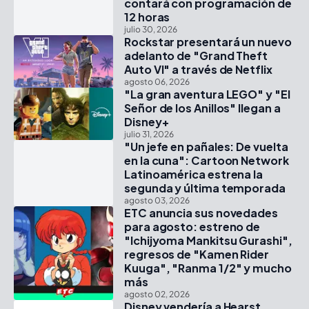
contará con programación de
12 horas
julio 30, 2026
Rockstar presentará un nuevo
adelanto de "Grand Theft
Auto VI" a través de Netflix
agosto 06, 2026
"La gran aventura LEGO" y "El
Señor de los Anillos" llegan a
Disney+
julio 31, 2026
"Un jefe en pañales: De vuelta
en la cuna": Cartoon Network
Latinoamérica estrena la
segunda y última temporada
agosto 03, 2026
ETC anuncia sus novedades
para agosto: estreno de
"Ichijyoma Mankitsu Gurashi",
regresos de "Kamen Rider
Kuuga", "Ranma 1/2" y mucho
más
agosto 02, 2026
Disney vendería a Hearst