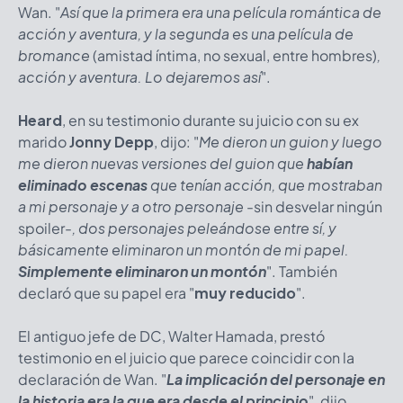
Wan. "
Así que la primera era una película romántica de
acción y aventura, y la segunda es una película de
bromance
(amistad íntima, no sexual, entre hombres)
,
acción y aventura. Lo dejaremos así
".
Heard
, en su testimonio durante su juicio con su ex
marido
Jonny Depp
, dijo: "
Me dieron un guion y luego
me dieron nuevas versiones del guion que
habían
eliminado escenas
que tenían acción, que mostraban
a mi personaje y a otro personaje
-sin desvelar ningún
spoiler-
, dos personajes peleándose entre sí, y
básicamente eliminaron un montón de mi papel.
Simplemente eliminaron un montón
". También
declaró que su papel era "
muy reducido
".
El antiguo jefe de DC, Walter Hamada, prestó
testimonio en el juicio que parece coincidir con la
declaración de Wan. "
La implicación del personaje en
la historia era la que era desde el principio
", dijo