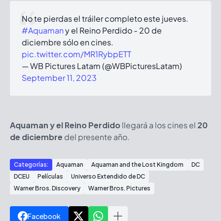
No te pierdas el tráiler completo este jueves.
#Aquaman
y el Reino Perdido - 20 de
diciembre sólo en cines.
pic.twitter.com/MR1RybpETT
— WB Pictures Latam (@WBPicturesLatam)
September 11, 2023
Aquaman y el Reino Perdido
llegará a los cines el
20
de diciembre
del presente año.
Categorías:
Aquaman
Aquaman and the Lost Kingdom
DC
DCEU
Películas
Universo Extendido de DC
Warner Bros. Discovery
Warner Bros. Pictures
Facebook