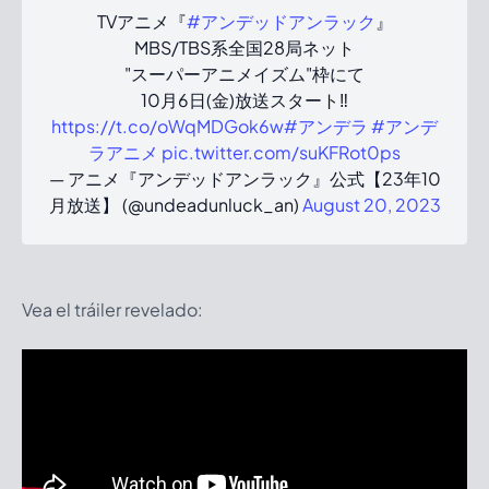
TVアニメ『
#アンデッドアンラック
』
MBS/TBS系全国28局ネット
"スーパーアニメイズム"枠にて
10月6日(金)放送スタート‼️
https://t.co/oWqMDGok6w
#アンデラ
#アンデ
ラアニメ
pic.twitter.com/suKFRot0ps
— アニメ『アンデッドアンラック』公式【23年10
月放送】 (@undeadunluck_an)
August 20, 2023
Vea el tráiler revelado: