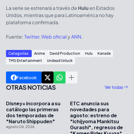
La serie se estrenará a través de
Hulu
en Estados
Unidos, mientras que para Latinoamérica no hay
plataforma confirmada.
Fuente:
Twitter
,
Web oficial
y
ANN
.
Categorías:
Anime
David Production
Hulu
Kanade
TMS Entertainment
Undead Unluck
Facebook
OTRAS NOTICIAS
Ver todas
Disney+ incorpora a su
ETC anuncia sus
catálogo las primeras
novedades para
dos temporadas de
agosto: estreno de
"Naruto Shippuden"
"Ichijyoma Mankitsu
Gurashi", regresos de
agosto 06, 2026
"Kamen Rider Kuuga",