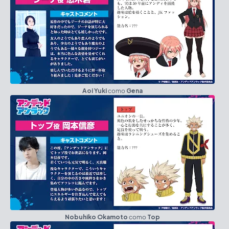
Aoi Yuki
como
Gena
Nobuhiko Okamoto
como
Top