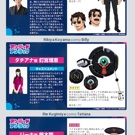
Rikiya Koyama
como
Billy
Rie Kugimiya
como
Tatiana