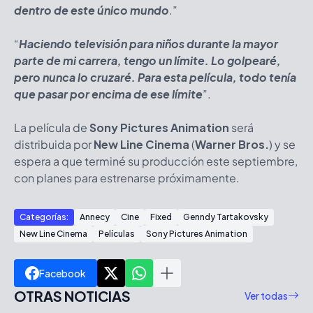
dentro de este único mundo
.”
“
Haciendo televisión para niños durante la mayor
parte de mi carrera, tengo un límite. Lo golpearé,
pero nunca lo cruzaré. Para esta película, todo tenía
que pasar por encima de ese límite
”.
La película de
Sony Pictures Animation
será
distribuida por
New Line Cinema
(
Warner Bros.
) y se
espera a que terminé su producción este septiembre,
con planes para estrenarse próximamente.
Categorías:
Annecy
Cine
Fixed
Genndy Tartakovsky
New Line Cinema
Películas
Sony Pictures Animation
Facebook
OTRAS NOTICIAS
Ver todas