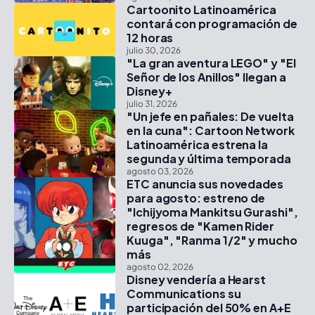
Cartoonito Latinoamérica
contará con programación de
12 horas
julio 30, 2026
"La gran aventura LEGO" y "El
Señor de los Anillos" llegan a
Disney+
julio 31, 2026
"Un jefe en pañales: De vuelta
en la cuna": Cartoon Network
Latinoamérica estrena la
segunda y última temporada
agosto 03, 2026
ETC anuncia sus novedades
para agosto: estreno de
"Ichijyoma Mankitsu Gurashi",
regresos de "Kamen Rider
Kuuga", "Ranma 1/2" y mucho
más
agosto 02, 2026
Disney vendería a Hearst
Communications su
participación del 50% en A+E