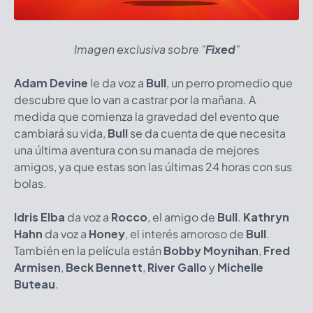
Imagen exclusiva sobre "
Fixed
"
Adam Devine
le da voz a
Bull
, un perro promedio que
descubre que lo van a castrar por la mañana. A
medida que comienza la gravedad del evento que
cambiará su vida,
Bull
se da cuenta de que necesita
una última aventura con su manada de mejores
amigos, ya que estas son las últimas 24 horas con sus
bolas.
Idris Elba
da voz a
Rocco
, el amigo de
Bull
.
Kathryn
Hahn
da voz a
Honey
, el interés amoroso de
Bull
.
También en la película están
Bobby Moynihan
,
Fred
Armisen
,
Beck Bennett
,
River Gallo
y
Michelle
Buteau
.