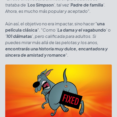
trataba de '
Los Simpson
', tal vez '
Padre de familia
'.
Ahora, es mucho más popular y aceptado
".
Aún así, el objetivo no era impactar, sino hacer "
una
película clásica
". "
Como '
La dama y el vagabundo
' o
'
101 dálmatas
', pero calificada para adultos. Si
puedes mirar más allá de las pelotas y los anos,
encontrarás una historia muy dulce, encantadora y
sincera de amistad y romance
".