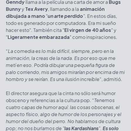
Genndy
llama a la película una carta de amor a
Bugs
Bunny
y
Tex Avery
, llamando a la
animación
dibujada a mano
"
un arte perdido
"
. En estos días,
todo es generado por computadora. Era mi sueño
hacer esto". También cita "
El virgen de 40 años
" y
"
Ligeramente embarazada
" como inspiraciones.
“
La comedia es lo más difícil, siempre, pero en la
animación, la creas de la nada. Es por eso que me
metí en eso. Podría dibujar una pequeña figura de
palo corriendo, mis amigos mirarían por encima de mi
hombro y se reirían. Es una ilusión increíble
”, admitió.
El director asegura que la cinta no sólo será humor
obsceno y referencias a la cultura pop. “
Tenemos
cuatro capas de humor aquí: las cosas obscenas, el
aspecto físico, algo de humor de los personajes y el
humor del dueño del perro. No hablamos de cultura
pop; no nos burlamos de "
las Kardashians
".
Es solo