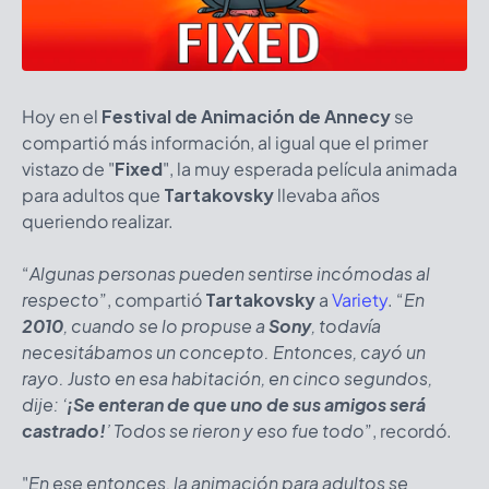
Hoy en el
Festival de Animación de Annecy
se
compartió más información, al igual que el primer
vistazo de "
Fixed
", la muy esperada película animada
para adultos que
Tartakovsky
llevaba años
queriendo realizar.
“
Algunas personas pueden sentirse incómodas al
respecto
”, compartió
Tartakovsky
a
Variety
. “
En
2010
, cuando se lo propuse a
Sony
, todavía
necesitábamos un concepto. Entonces, cayó un
rayo. Justo en esa habitación, en cinco segundos,
dije: ‘
¡Se enteran de que uno de sus amigos será
castrado!
’ Todos se rieron y eso fue todo
”, recordó.
"
En ese entonces, la animación para adultos se